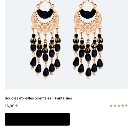
Boucles d’oreilles orientales – Fantaisies
16,90
€
Note
4.60
Ce
Choix des options
sur 5
produit
a