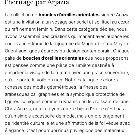
Les
l’héritage par Arjazia
options
La collection de
boucles d’oreilles orientales
signée Arjazia
peuvent
est une invitation à un voyage sensoriel et spirituel au cœur
être
du raffinement féminin. Dans cette catégorie dédiée, nous
choisies
avons rassemblé des créations qui marient avec audace les
sur
codes ancestraux de la bijouterie du Maghreb et du Moyen-
la
Orient aux lignes épurées du design contemporain. Chaque
page
paire de
boucles d’oreilles orientales
que nous proposons
du
est pensée comme une pièce de lumière destinée à
produit
encadrer le visage de la femme avec une grâce souveraine,
qu’elle porte le voile ou non. Notre catalogue explore la
richesse des motifs géométriques, la finesse des
arabesques calligraphiées et la symbolique protectrice de
figures iconiques comme la Khamsa ou le croissant de lune.
Chez Arjazia, nous croyons que le bijou d’oreille n’est pas
qu’un simple accessoire de mode, mais un prolongement
de l’identité culturelle et une affirmation de la foi vécue avec
élégance. C’est pourquoi nous privilégions des matériaux