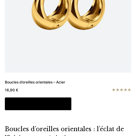
Boucles d’oreilles orientales – Acier
16,90
€
Note
4.80
Ce
Choix des options
sur 5
produit
a
plusieurs
Boucles d’oreilles orientales : l’éclat de
variations.