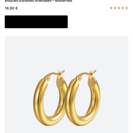
Boucles d’oreilles orientales – Modernes
16,90
€
Note
4.83
Ajouter au panier
sur 5