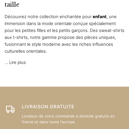
Les
taille
options
Découvrez notre collection enchantée pour
enfant
, une
peuvent
immersion dans la mode orientale conçue spécialement
être
pour les petites filles et les petits garçons. Des sweat-shirts
choisies
aux t-shirts, notre gamme propose des pièces uniques,
sur
fusionnant le style moderne avec les riches influences
la
culturelles orientales.
page
du
...
Lire plus
produit
LIVRAISON GRATUITE
Livraison de votre commande à domicile gratuite en
france et dans toute l'europe