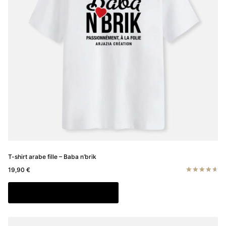
choisies
sur
la
page
du
produit
T-shirt arabe fille – Baba n’brik
19,90
€
Note
4.67
Ce
Choix des options
sur 5
produit
a
plusieurs