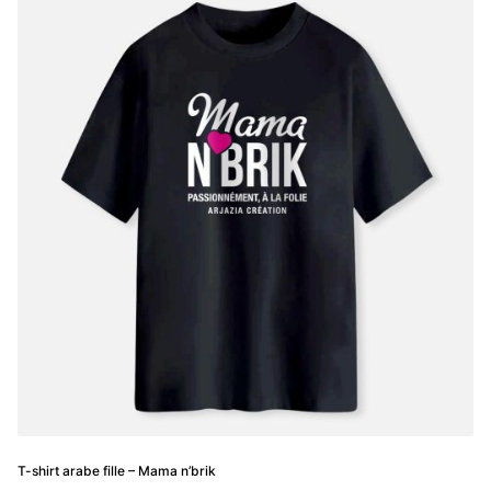
variations.
Les
options
peuvent
être
choisies
sur
la
page
du
produit
T-shirt arabe fille – Mama n’brik