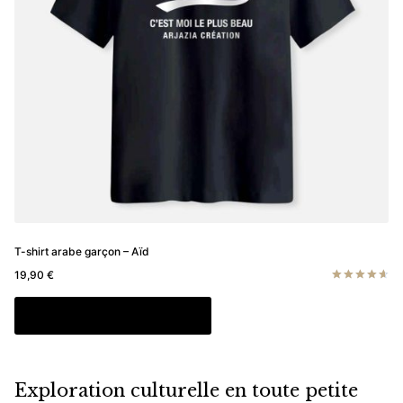
sur
la
page
du
produit
T-shirt arabe garçon – Aïd
19,90
€
Note
4.67
Ce
Choix des options
sur 5
produit
a
plusieurs
Exploration culturelle en toute petite
variations.