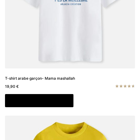
la
page
du
produit
T-shirt arabe garçon- Mama mashallah
19,90
€
Note
4.67
Ce
Choix des options
sur 5
produit
a
plusieurs
variations.
Les