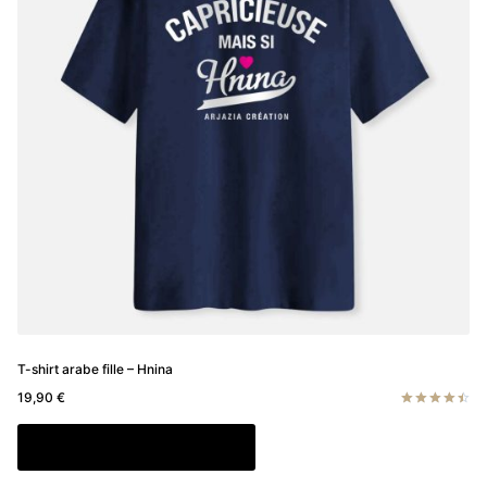
peuvent
être
choisies
sur
la
page
du
produit
T-shirt arabe fille – Hnina
19,90
€
Note
4.50
Ce
Choix des options
sur 5
produit