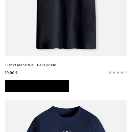
page
du
produit
T-shirt arabe fille – Belle gosse
19,90
€
Note
4.33
Ce
Choix des options
sur 5
produit
a
plusieurs
variations.
Les
options