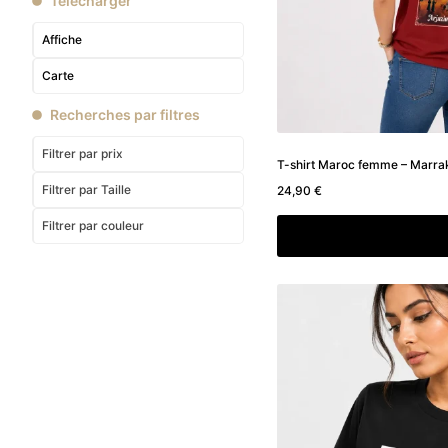
Télécharger
Affiche
Carte
Recherches par filtres
Filtrer par prix
T-shirt Maroc femme – Marr
Filtrer
par Taille
24,90
€
Filtrer
par couleur
Choix des option