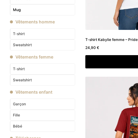
Mug
Vêtements homme
T-shirt
T-shirt Kabylie femme – Pride
Sweatshirt
24,90
€
Vêtements femme
Choix des option
T-shirt
Sweatshirt
Vêtements enfant
Garçon
Fille
Bébé