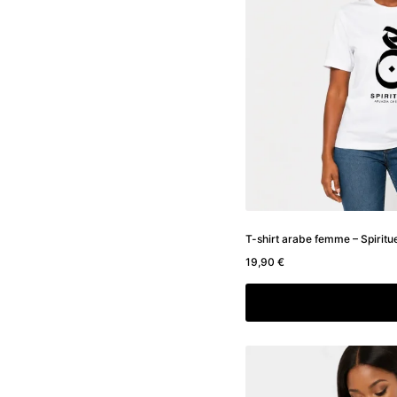
T-shirt arabe femme – Spiritue
19,90
€
Choix des option