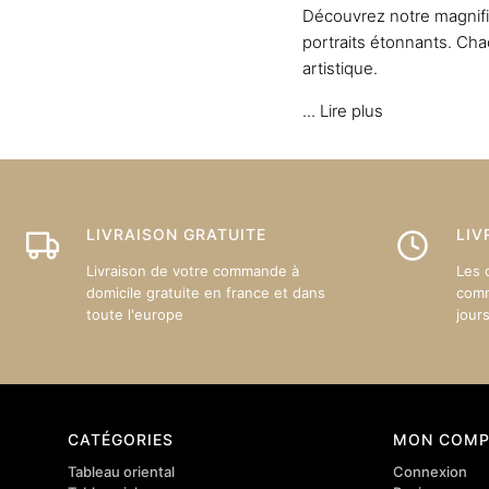
Découvrez notre magnifi
portraits étonnants. Chac
artistique.
...
Lire plus
LIVRAISON GRATUITE
LIV
Livraison de votre commande à
Les 
domicile gratuite en france et dans
comm
toute l'europe
jour
CATÉGORIES
MON COMP
Tableau oriental
Connexion