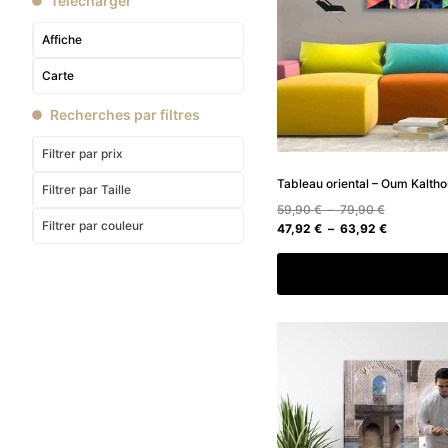
Télécharger
Affiche
Carte
Recherches par filtres
Filtrer par prix
Tableau oriental – Oum Kalth
Filtrer
par Taille
Plage
59,90
€
–
79,90
€
Filtrer
par couleur
de
Plage
47,92
€
–
63,92
€
prix :
de
59,90 €
prix :
Choix des option
à
47,92 €
79,90 €
à
63,92 €