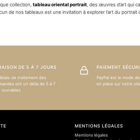
options
option
que collection,
tableau oriental portrait
, des œuvres d’art qui ca
peuvent
peuve
un de nos tableaux est une invitation à explorer l’art du portrait o
être
être
choisies
choisi
sur
sur
la
la
page
page
du
du
produit
produit
RAISON DE 5 À 7 JOURS
PAIEMENT SÉCUR
délais de traitement des
PayPal est le mode de
andes ont un délai de 5 à 7
en place sur notre sit
s ouvrables
TE
MENTIONS LÉGALES
Mentions légales