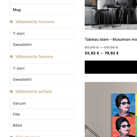
Mug
Vêtements homme
T-shirt
Tableau Islam – Musulman m
Sweatshirt
Plage
69,90
€
–
99,90
€
de
Plage
55,92
€
–
79,92
€
Vêtements femme
prix :
de
69,90 €
prix :
Choix des option
T-shirt
à
55,92 €
99,90 €
à
Sweatshirt
79,92 €
Vêtements enfant
Garçon
Fille
Bébé