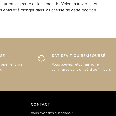
s
options
pturent la beauté et l’essence de l’Orient à travers des
nt
peuvent
riental et à plonger dans la richesse de cette tradition
être
es
choisies
sur
la
page
du
produit
ISÉ
SATISFAIT OU REMBOURSÉ
 paiement mis
Vous pouvez retourner votre
e.
commande dans un délai de 14 jours
CONTACT
Vous avez des questions ?