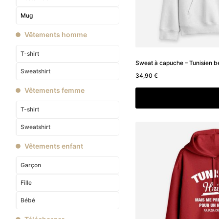
Mug
Vêtements homme
T-shirt
Sweat à capuche – Tunisien b
Sweatshirt
34,90
€
Vêtements femme
Choix des option
T-shirt
Sweatshirt
Vêtements enfant
Garçon
Fille
Bébé