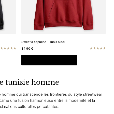
la
page
du
produit
Sweat à capuche – Tunis bladi
34,90
€
Note
Note
4.80
4.67
Ce
Choix des options
sur 5
sur 5
produit
a
rs
plusieurs
che tunisie homme
ons.
variations.
Les
s
options
ie homme qui transcende les frontières du style streetwear
nt
peuvent
ncarne une fusion harmonieuse entre la modernité et la
être
clarations culturelles percutantes.
es
choisies