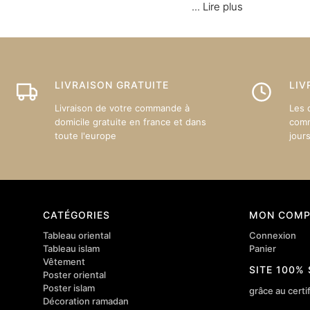
...
Lire plus
LIVRAISON GRATUITE
LIV
Livraison de votre commande à
Les 
domicile gratuite en france et dans
comm
toute l'europe
jour
CATÉGORIES
MON COMP
Tableau oriental
Connexion
Tableau islam
Panier
Vêtement
SITE 100%
Poster oriental
Poster islam
grâce au certif
Décoration ramadan