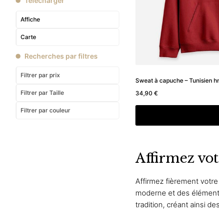
Télécharger
Affiche
Carte
Recherches par filtres
Filtrer par prix
Sweat à capuche – Tunisien h
Filtrer
par Taille
34,90
€
Filtrer
par couleur
Choix des option
Affirmez vot
Affirmez fièrement votre
moderne et des éléments 
tradition, créant ainsi d