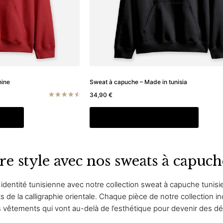
la
la
page
page
du
du
produit
produit
nine
Sweat à capuche – Made in tunisia
34,90
€
Note
4.67
Ce
Ce
s
Choix des options
sur 5
produit
produit
a
a
plusieurs
plusieu
re style avec nos sweats à capu
variations.
variati
Les
Les
options
option
 identité tunisienne avec notre collection sweat à capuche tunis
peuvent
peuve
de la calligraphie orientale. Chaque pièce de notre collection i
être
être
es vêtements qui vont au-delà de l’esthétique pour devenir des dé
choisies
choisi