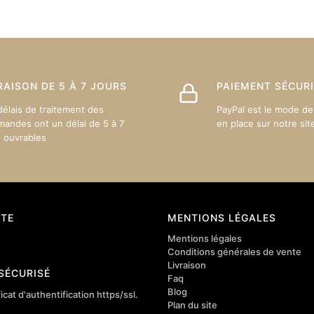
sur
sur
la
la
page
page
du
du
produit
produit
RAISON DE 5 À 7 JOURS
PAIEMENT SÉCUR
délais de traitement des
PayPal est le mode de
andes ont un délai de 5 à 7
en place sur notre sit
s ouvrables
TE
MENTIONS LÉGALES
Mentions légales
Conditions générales de vente
Livraison
 SÉCURISÉ
Faq
Blog
icat d'authentification https/ssl.
Plan du site