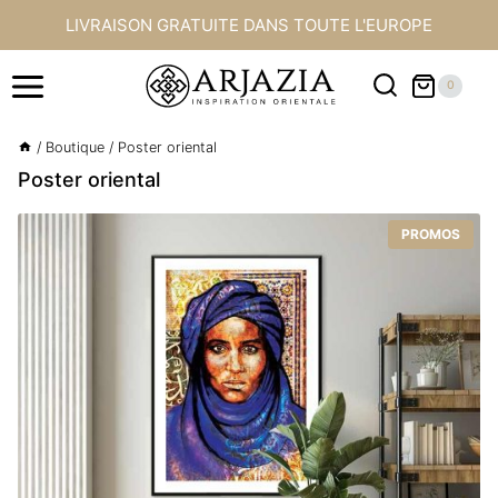
Aller
LIVRAISON GRATUITE DANS TOUTE L'EUROPE
au
contenu
0
/
Boutique
/
Poster oriental
Poster oriental
PROMOS