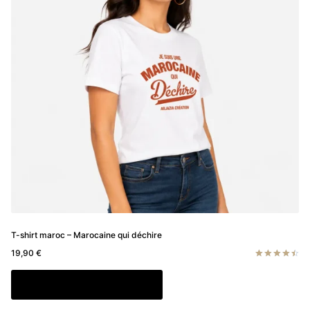
peuvent
être
choisies
sur
la
page
du
produit
T-shirt maroc – Marocaine qui déchire
19,90
€
Note
4.50
Ce
Choix des options
sur 5
produit