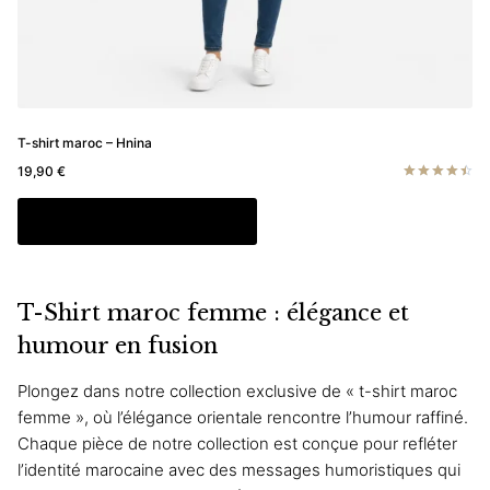
T-shirt maroc – Hnina
19,90
€
Note
4.50
Ce
Choix des options
sur 5
produit
a
plusieurs
T-Shirt maroc femme : élégance et
variations.
Les
humour en fusion
options
Plongez dans notre collection exclusive de « t-shirt maroc
peuvent
femme », où l’élégance orientale rencontre l’humour raffiné.
être
Chaque pièce de notre collection est conçue pour refléter
choisies
l’identité marocaine avec des messages humoristiques qui
sur