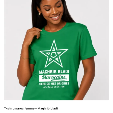
variations.
Les
options
peuvent
être
choisies
sur
la
page
du
produit
T-shirt maroc femme – Maghrib bladi