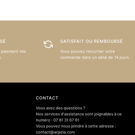
es
ISÉ
SATISFAIT OU REMBOURSÉ
 paiement mis
Vous pouvez retourner votre
e.
commande dans un délai de 14 jours
CONTACT
Vous avez des questions ?
Nos services d'assistance sont joignables à ce
numéro : 07 81 31 67 61
Vous pouvez nous joindre à cette adresse :
contact@arjazia.com