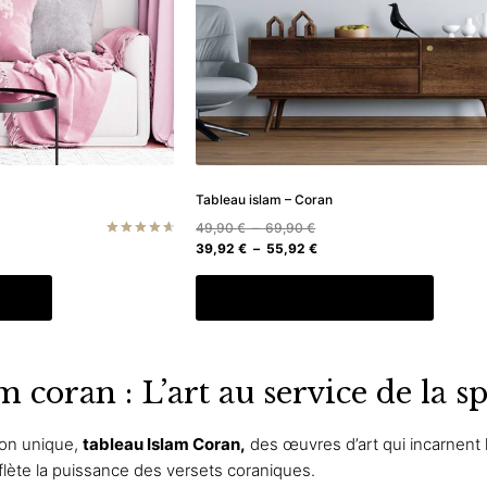
sur
sur
la
la
page
page
du
du
produit
produit
Tableau islam – Coran
Plage
49,90
€
–
69,90
€
de
Plage
39,92
€
–
55,92
€
Note
4.75
prix :
de
sur 5
Ce
Ce
49,90 €
prix :
s
Choix des options
à
39,92 €
produit
produit
69,90 €
à
a
a
55,92 €
plusieurs
plusieu
 coran : L’art au service de la sp
variations.
variati
Les
Les
options
option
ion unique,
tableau Islam Coran,
des œuvres d’art qui incarnent l
peuvent
peuve
eflète la puissance des versets coraniques.