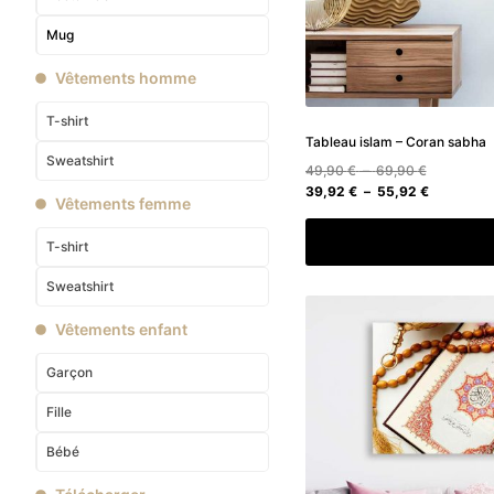
Mug
Vêtements homme
T-shirt
Tableau islam – Coran sabha
Sweatshirt
Plage
49,90
€
–
69,90
€
de
Plage
39,92
€
–
55,92
€
Vêtements femme
prix :
de
49,90 €
prix :
Choix des option
T-shirt
à
39,92 €
69,90 €
à
Sweatshirt
55,92 €
Vêtements enfant
Garçon
Fille
Bébé