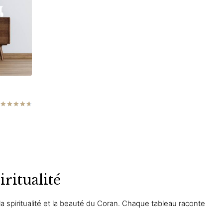
sur
la
page
du
produit
Note
4.67
sur 5
rs
iritualité
ons.
s
a spiritualité et la beauté du Coran. Chaque tableau raconte
nt