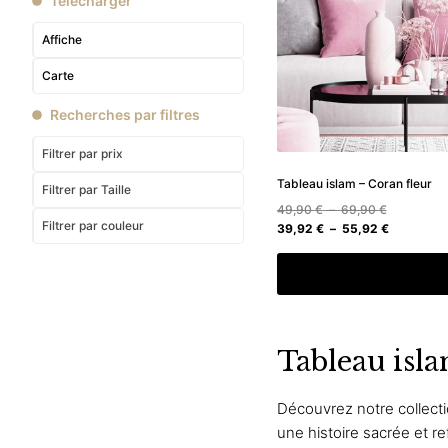
Télécharger
Affiche
Carte
Recherches par filtres
Filtrer par prix
Tableau islam – Coran fleur
Filtrer
par Taille
Plage
49,90
€
–
69,90
€
Filtrer
par couleur
de
Plage
39,92
€
–
55,92
€
prix :
de
49,90 €
prix :
Choix des option
à
39,92 €
69,90 €
à
55,92 €
Tableau islam
Découvrez notre collect
une histoire sacrée et r