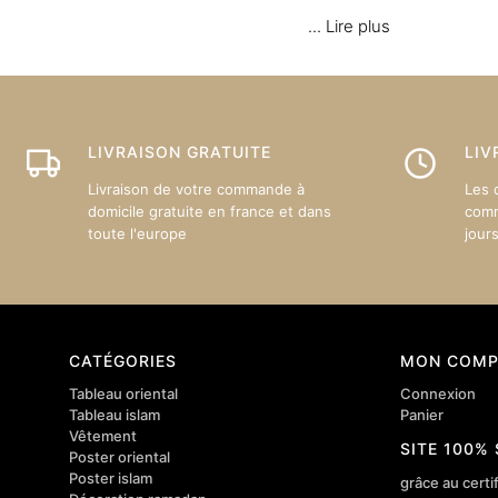
...
Lire plus
LIVRAISON GRATUITE
LIV
Livraison de votre commande à
Les 
domicile gratuite en france et dans
comm
toute l'europe
jour
CATÉGORIES
MON COMP
Tableau oriental
Connexion
Tableau islam
Panier
Vêtement
SITE 100%
Poster oriental
Poster islam
grâce au certif