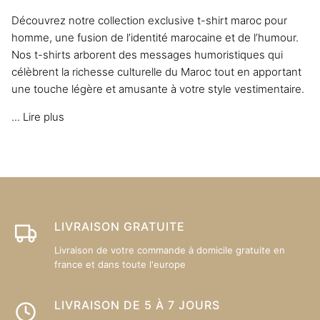
options
Découvrez notre collection exclusive t-shirt maroc pour
peuvent
homme, une fusion de l’identité marocaine et de l’humour.
être
Nos t-shirts arborent des messages humoristiques qui
choisies
célèbrent la richesse culturelle du Maroc tout en apportant
sur
une touche légère et amusante à votre style vestimentaire.
la
page
...
Lire plus
du
produit
LIVRAISON GRATUITE
Livraison de votre commande à domicile gratuite en
france et dans toute l'europe
LIVRAISON DE 5 À 7 JOURS