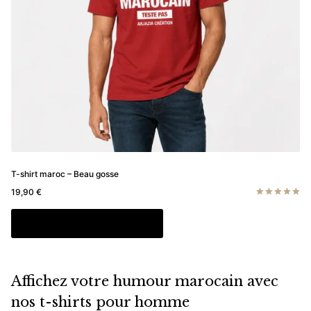
la
page
du
produit
T-shirt maroc – Beau gosse
19,90
€
Note
4.89
Ce
Choix des options
sur 5
produit
a
plusieurs
Affichez votre humour marocain avec
variations.
Les
nos t-shirts pour homme