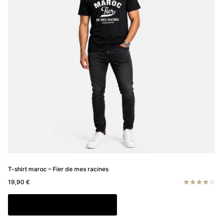
peuvent
être
choisies
sur
la
page
du
produit
T-shirt maroc – Fier de mes racines
19,90
€
Note
4.33
Ce
Choix des options
sur 5
produit