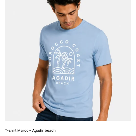
variations.
Les
options
peuvent
être
choisies
sur
la
page
du
produit
T-shirt Maroc – Agadir beach