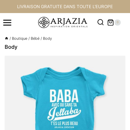
Aller
LIVRAISON GRATUITE DANS TOUTE L'EUROPE
au
contenu
0
/
Boutique
/
Bébé
/
Body
Body