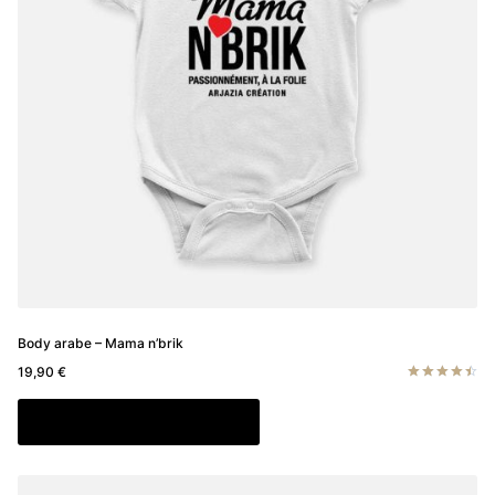
choisies
sur
la
page
du
produit
Body arabe – Mama n’brik
19,90
€
Note
4.50
Ce
Choix des options
sur 5
produit
a
plusieurs