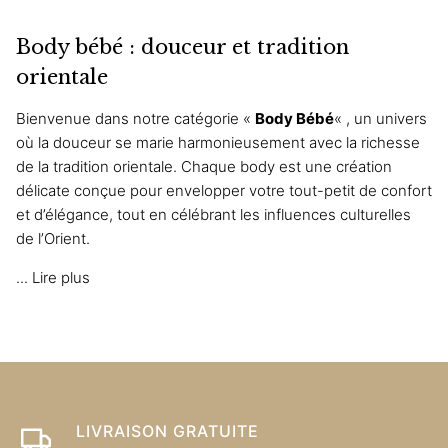
a
plusieurs
Body bébé : douceur et tradition
variations.
Les
orientale
options
Bienvenue dans notre catégorie «
Body Bébé
« , un univers
peuvent
où la douceur se marie harmonieusement avec la richesse
être
de la tradition orientale. Chaque body est une création
choisies
délicate conçue pour envelopper votre tout-petit de confort
sur
et d’élégance, tout en célébrant les influences culturelles
la
de l’Orient.
page
du
...
Lire plus
produit
LIVRAISON GRATUITE