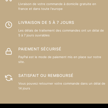
Livraison de votre commande à domicile gratuite en
france et dans toute l'europe
LIVRAISON DE 5 À 7 JOURS
Les délais de traitement des commandes ont un délai de
5 à 7 jours ouvrables
PAIEMENT SÉCURISÉ
PayPal est le mode de paiement mis en place sur notre
site.
SATISFAIT OU REMBOURSÉ
Vous pouvez retourner votre commande dans un délai de
14 jours