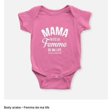
variations.
Les
options
peuvent
être
choisies
sur
la
page
du
produit
Body arabe – Femme de ma life