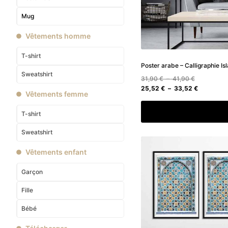
Mug
Vêtements homme
T-shirt
Poster arabe – Calligraphie Is
Sweatshirt
Plage
31,90
€
–
41,90
€
de
Plage
25,52
€
–
33,52
€
Vêtements femme
prix :
de
31,90 €
prix :
Choix des option
T-shirt
à
25,52 €
41,90 €
à
Sweatshirt
33,52 €
Vêtements enfant
Garçon
Fille
Bébé