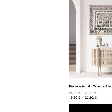
Poster oriental – Ornement bas
Plage
24,90
€
–
29,90
€
de
Plage
19,92
€
–
23,92
€
prix :
de
24,90 €
prix :
Choix des option
à
19,92 €