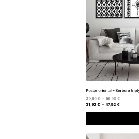
Poster oriental – Berbère trip
Plage
39,90
€
–
59,90
€
Plage
de
31,92
€
–
47,92
€
de
prix :
prix :
39,90 €
Choix des option
31,92 €
à
à
59,90 €
47,92 €