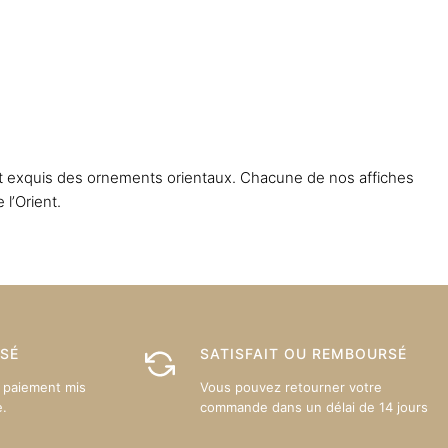
4.80
sur 5
rs
ons.
s
art exquis des ornements orientaux. Chacune de nos affiches
nt
l’Orient.
es
ISÉ
SATISFAIT OU REMBOURSÉ
 paiement mis
Vous pouvez retourner votre
e.
commande dans un délai de 14 jours