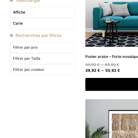
Télécharger
Affiche
Carte
Recherches par filtres
Filtrer par prix
Poster arabe – Porte mosaïque
Filtrer
par Taille
Plage
49,90
€
–
69,90
€
Filtrer
par couleur
de
Plage
39,92
€
–
55,92
€
prix :
de
49,90 €
prix :
Choix des option
à
39,92 €
69,90 €
à
55,92 €