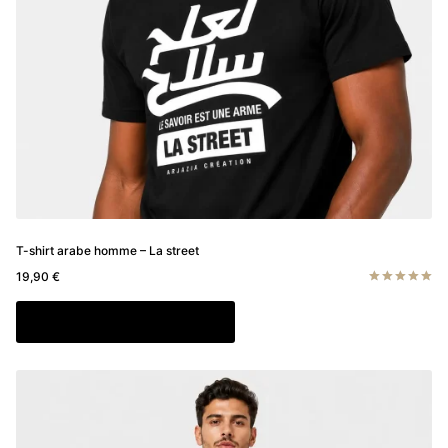
la
page
du
produit
T-shirt arabe homme – La street
19,90
€
Note
5.00
Ce
Choix des options
sur 5
produit
a
plusieurs
variations.
Les