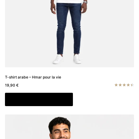
la
page
du
produit
T-shirt arabe – Hmar pour la vie
19,90
€
Note
4.50
Ce
Choix des options
sur 5
produit
a
plusieurs
variations.
Les