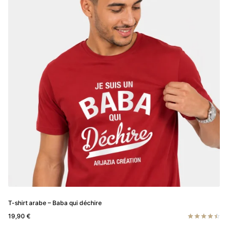
Les
options
peuvent
être
choisies
sur
la
page
du
produit
T-shirt arabe – Baba qui déchire
19,90
€
Note