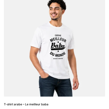
variations.
Les
options
peuvent
être
choisies
sur
la
page
du
produit
T-shirt arabe – Le meilleur baba