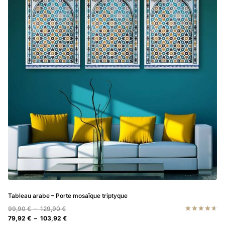
Les
options
peuvent
être
choisies
sur
la
page
du
produit
Tableau arabe – Porte mosaïque triptyque
Plage
99,90
€
–
129,90
€
de
Plage
79,92
€
–
103,92
€
Note
4.67