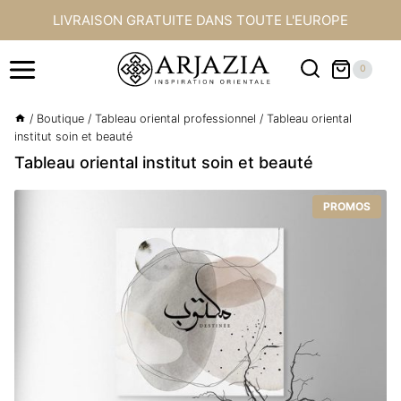
Aller
LIVRAISON GRATUITE DANS TOUTE L'EUROPE
au
contenu
0
/
Boutique
/
Tableau oriental professionnel
/
Tableau oriental
institut soin et beauté
Tableau oriental institut soin et beauté
PROMOS