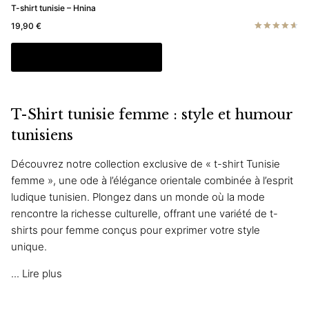
T-shirt tunisie – Hnina
19,90
€
Note
4.67
Ce
Choix des options
sur 5
produit
a
plusieurs
T-Shirt tunisie femme : style et humour
variations.
Les
tunisiens
options
Découvrez notre collection exclusive de « t-shirt Tunisie
peuvent
femme », une ode à l’élégance orientale combinée à l’esprit
être
ludique tunisien. Plongez dans un monde où la mode
choisies
rencontre la richesse culturelle, offrant une variété de t-
sur
shirts pour femme conçus pour exprimer votre style
la
unique.
page
du
...
Lire plus
produit