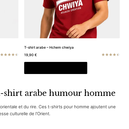
la
page
du
produit
T-shirt arabe – Hchem chwiya
19,90
€
Note
Note
4.50
4.50
Ce
Choix des options
sur 5
sur 5
produit
a
rs
plusieurs
, t-shirt arabe humour homme
ons.
variations.
Les
s
options
 orientale et du rire. Ces t-shirts pour homme ajoutent une
nt
peuvent
sse culturelle de l’Orient.
être
es
choisies