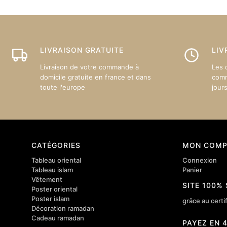
LIVRAISON GRATUITE
LIV
Livraison de votre commande à
Les 
domicile gratuite en france et dans
comm
toute l'europe
jour
CATÉGORIES
MON COMP
Tableau oriental
Connexion
Tableau islam
Panier
Vêtement
SITE 100%
Poster oriental
Poster islam
grâce au certif
Décoration ramadan
Cadeau ramadan
PAYEZ EN 