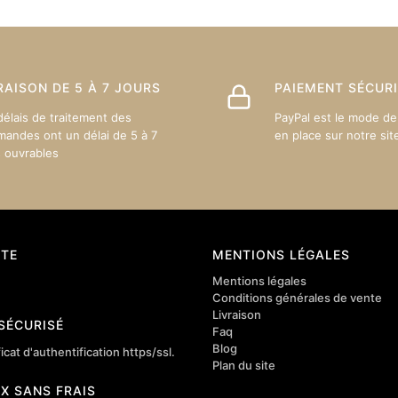
sur
sur
la
la
page
page
du
du
RAISON DE 5 À 7 JOURS
PAIEMENT SÉCUR
produit
produit
délais de traitement des
PayPal est le mode de
andes ont un délai de 5 à 7
en place sur notre sit
s ouvrables
TE
MENTIONS LÉGALES
Mentions légales
Conditions générales de vente
Livraison
 SÉCURISÉ
Faq
Blog
icat d'authentification https/ssl.
Plan du site
4X SANS FRAIS