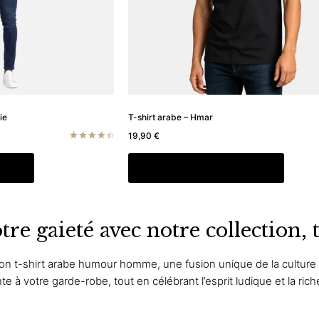
la
la
page
page
du
du
produit
produit
ie
T-shirt arabe – Hmar
19,90
€
Note
4.50
Ce
Ce
s
Choix des options
sur 5
produit
produit
a
a
plusieurs
plusieu
tre gaieté avec notre collection
variations.
variati
Les
Les
options
option
ion
t-shirt arabe humour homme
, une fusion unique de la culture
peuvent
peuve
 à votre garde-robe, tout en célébrant l’esprit ludique et la riche
être
être
choisies
choisi