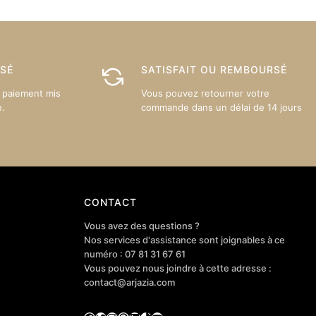
sur
la
page
du
ISÉ
SATISFAIT OU REMBOURSÉ
produit
 paiement mis
Vous pouvez retourner votre
e.
commande dans un délai de 14 jours
CONTACT
Vous avez des questions ?
Nos services d'assistance sont joignables à ce
numéro : 07 81 31 67 61
Vous pouvez nous joindre à cette adresse :
contact@arjazia.com