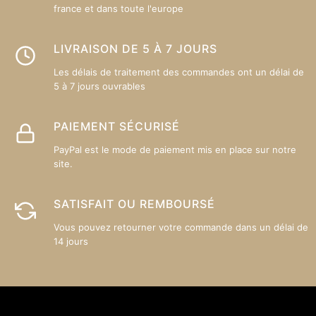
france et dans toute l'europe
LIVRAISON DE 5 À 7 JOURS
Les délais de traitement des commandes ont un délai de
5 à 7 jours ouvrables
PAIEMENT SÉCURISÉ
PayPal est le mode de paiement mis en place sur notre
site.
SATISFAIT OU REMBOURSÉ
Vous pouvez retourner votre commande dans un délai de
14 jours