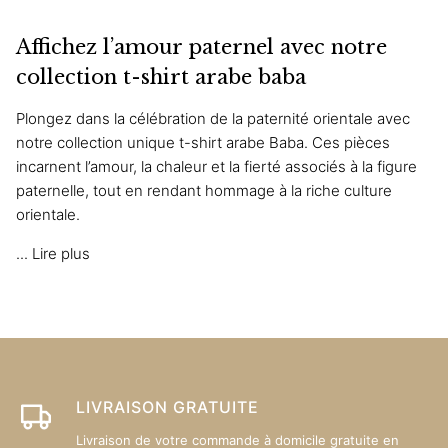
a
plusieurs
Affichez l’amour paternel avec notre
variations.
Les
collection t-shirt arabe baba
options
Plongez dans la célébration de la paternité orientale avec
peuvent
notre collection unique
t-shirt arabe Baba
. Ces pièces
être
incarnent l’amour, la chaleur et la fierté associés à la figure
choisies
paternelle, tout en rendant hommage à la riche culture
sur
orientale.
la
page
...
Lire plus
du
produit
LIVRAISON GRATUITE
Livraison de votre commande à domicile gratuite en