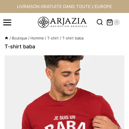
Aller
LIVRAISON GRATUITE DANS TOUTE L'EUROPE
au
contenu
0
/
Boutique
/
Homme
/
T-shirt
/
T-shirt baba
T-shirt baba