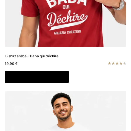
T-shirt arabe – Baba qui déchire
19,90
€
Note
4.50
Ce
Choix des options
sur 5
produit
a
plusieurs
variations.
Les
options
peuvent
être