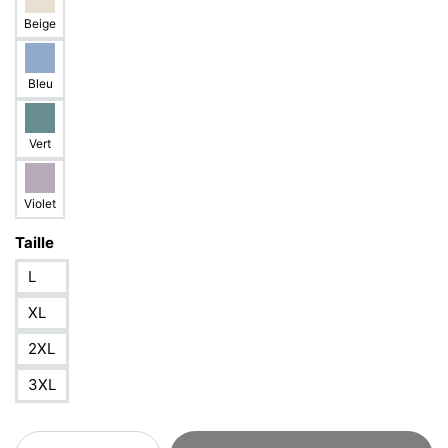
Beige
Bleu
Vert
Violet
Taille
L
XL
2XL
3XL
quantité