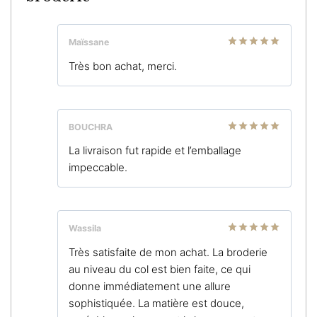
Maïssane
Note
5
sur
Très bon achat, merci.
5
BOUCHRA
Note
5
sur
La livraison fut rapide et l’emballage
5
impeccable.
Wassila
Note
5
sur
Très satisfaite de mon achat. La broderie
5
au niveau du col est bien faite, ce qui
donne immédiatement une allure
sophistiquée. La matière est douce,