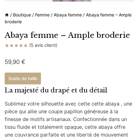
/
Boutique
/
Femme
/
Abaya femme
/
Abaya femme – Ample
broderie
Abaya femme – Ample broderie
(
5
avis client)
Noté
5
4.80
sur 5 basé
59,90
€
sur
notations
client
Guide de taille
La majesté du drapé et du détail
Sublimez votre silhouette avec cette cette abaya , une
pièce qui allie une coupe papillon généreuse à la
finesse de motifs artisanaux. Confectionnée dans un
tissu fluide et totalement opaque, cette abaya offre
une couvrance parfaite et une liberté de mouvement