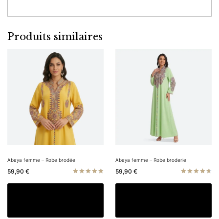
Produits similaires
Abaya femme – Robe brodée
Abaya femme – Robe broderie
59,90
€
59,90
€
Note
Note
4.83
4.71
Ce
C
Choix des options
Choix des options
sur 5
sur 5
produit
pr
a
a