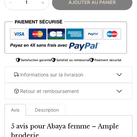
AJOUTER AU PANIER
de
Abaya
femme
–
Ample
broderie
Satisfaction garantie
Satisfait ou remboursé
Paiement sécurisé
Informations sur la livraison
Retour et remboursement
Avis
Description
5 avis pour
Abaya femme – Ample
broderie