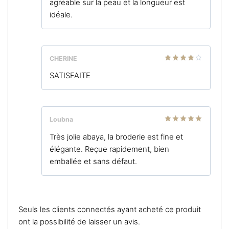
agréable sur la peau et la longueur est
idéale.
CHERINE
Note
4
SATISFAITE
sur 5
Loubna
Note
5
sur
Très jolie abaya, la broderie est fine et
5
élégante. Reçue rapidement, bien
emballée et sans défaut.
Seuls les clients connectés ayant acheté ce produit
ont la possibilité de laisser un avis.