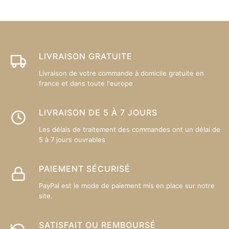
options
op
peuvent
p
être
êt
choisies
ch
sur
su
LIVRAISON GRATUITE
la
la
Livraison de votre commande à domicile gratuite en
page
p
france et dans toute l'europe
du
d
produit
pr
LIVRAISON DE 5 À 7 JOURS
Les délais de traitement des commandes ont un délai de
5 à 7 jours ouvrables
PAIEMENT SÉCURISÉ
PayPal est le mode de paiement mis en place sur notre
site.
SATISFAIT OU REMBOURSÉ