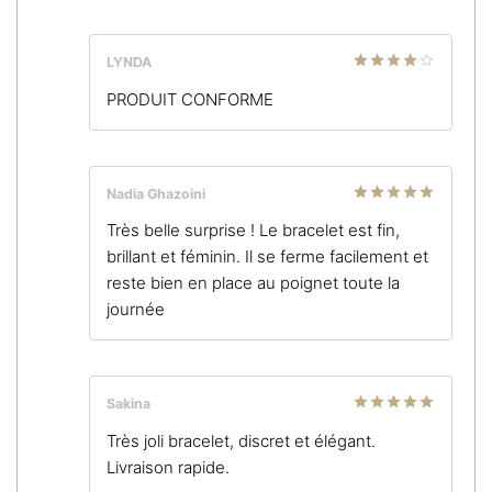
LYNDA
Note
4
PRODUIT CONFORME
sur 5
Nadia Ghazoini
Note
5
sur
Très belle surprise ! Le bracelet est fin,
5
brillant et féminin. Il se ferme facilement et
reste bien en place au poignet toute la
journée
Sakina
Note
5
sur
Très joli bracelet, discret et élégant.
5
Livraison rapide.