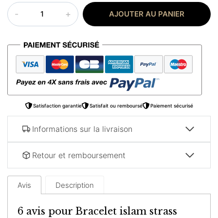
quantité
AJOUTER AU PANIER
de
Bracelet
islam
strass
Satisfaction garantie
Satisfait ou remboursé
Paiement sécurisé
Informations sur la livraison
Retour et remboursement
Avis
Description
6 avis pour
Bracelet islam strass