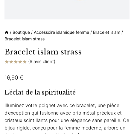
/
Boutique
/
Accessoire islamique femme
/
Bracelet islam
/
Bracelet islam strass
Bracelet islam strass
(
6
avis client)
Noté
6
4.83
sur 5 basé
16,90
€
sur
notations
client
L’éclat de la spiritualité
Illuminez votre poignet avec ce bracelet, une pièce
d’exception qui fusionne avec brio métal précieux et
cristaux scintillants pour une élégance sans pareille. Ce
bijou rigide, conçu pour la femme moderne, arbore un