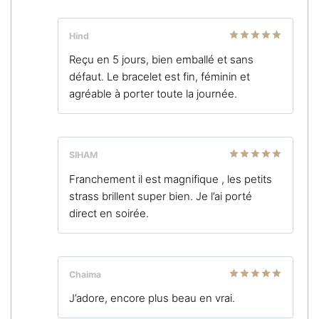
Hind
Note
5
sur
Reçu en 5 jours, bien emballé et sans
5
défaut. Le bracelet est fin, féminin et
agréable à porter toute la journée.
SIHAM
Note
5
sur
Franchement il est magnifique , les petits
5
strass brillent super bien. Je l’ai porté
direct en soirée.
Chaima
Note
5
sur
J’adore, encore plus beau en vrai.
5