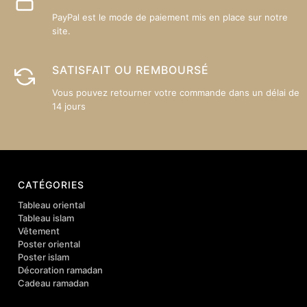
PayPal est le mode de paiement mis en place sur notre
site.
SATISFAIT OU REMBOURSÉ
Vous pouvez retourner votre commande dans un délai de
14 jours
CATÉGORIES
Tableau oriental
Tableau islam
Vêtement
Poster oriental
Poster islam
Décoration ramadan
Cadeau ramadan