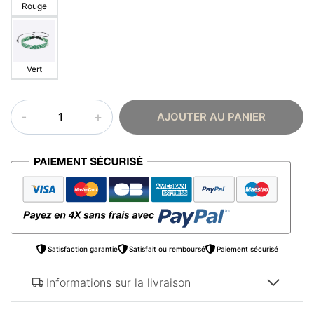
Rouge
Vert
quantité
AJOUTER AU PANIER
de
Bracelet
motif
arabe
Satisfaction garantie
Satisfait ou remboursé
Paiement sécurisé
Informations sur la livraison