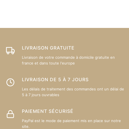
va
L
op
p
êt
ch
su
LIVRAISON GRATUITE
la
Livraison de votre commande à domicile gratuite en
p
france et dans toute l'europe
d
pr
LIVRAISON DE 5 À 7 JOURS
Les délais de traitement des commandes ont un délai de
5 à 7 jours ouvrables
PAIEMENT SÉCURISÉ
PayPal est le mode de paiement mis en place sur notre
site.