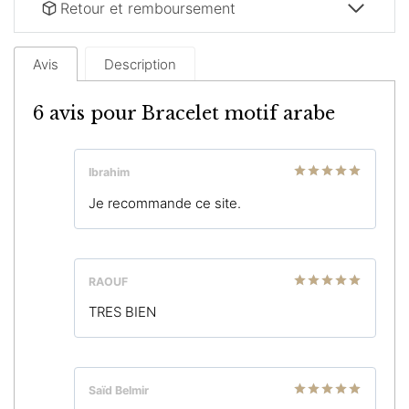
Retour et remboursement
Avis
Description
6 avis pour
Bracelet motif arabe
Ibrahim
Note
5
sur
Je recommande ce site.
5
RAOUF
Note
5
sur
TRES BIEN
5
Saïd Belmir