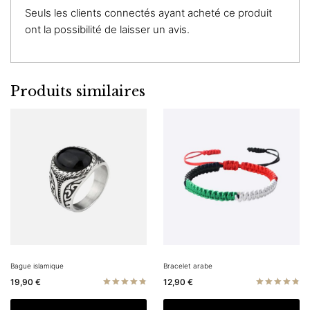
Seuls les clients connectés ayant acheté ce produit
ont la possibilité de laisser un avis.
Produits similaires
Bague islamique
Bracelet arabe
19,90
€
12,90
€
Note
Note
4.83
4.83
Ce
C