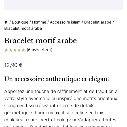
/
Boutique
/
Homme
/
Accessoire islam
/
Bracelet arabe
/
Bracelet motif arabe
Bracelet motif arabe
(
6
avis client)
Noté
6
4.83
sur 5 basé
12,90
€
sur
notations
client
Un accessoire authentique et élégant
Apportez une touche de raffinement et de tradition à
votre style avec ce bijou inspiré des motifs orientaux.
Conçu en tissu résistant et orné de détails
géométriques harmonieux, il se décline en trois
couleurs : rouge, vert et noir, pour s’adapter à toutes
vos envies. Son design ajustable assure un confort