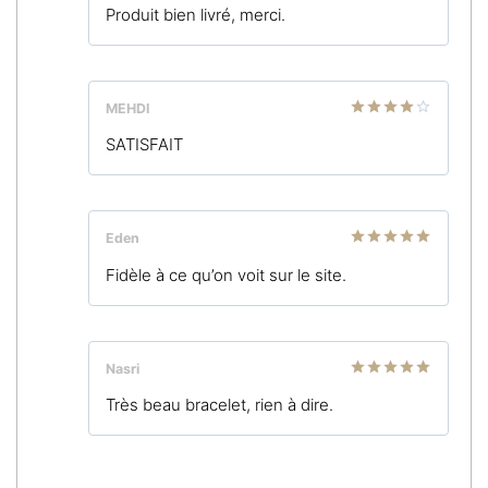
Note
5
sur
Produit bien livré, merci.
5
MEHDI
Note
4
SATISFAIT
sur 5
Eden
Note
5
sur
Fidèle à ce qu’on voit sur le site.
5
Nasri
Note
5
sur
Très beau bracelet, rien à dire.
5