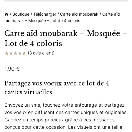
/
Boutique
/
Télécharger
/
Carte aïd moubarak
/
Carte aïd
moubarak – Mosquée – Lot de 4 coloris
Carte aïd moubarak – Mosquée –
Lot de 4 coloris
(
3
avis client)
Noté
3
4.67
sur 5
1,90
€
basé sur
notations
client
Partagez vos voeux avec ce lot de 4
cartes virtuelles
Envoyez un sms, touchez votre entourage et partagez
vos voeux en diffusant ces cartes uniques et originales.
Gagnez un temps précieux grâce à ces messages
conçus pour cette occasion! Les visuels ont une taille