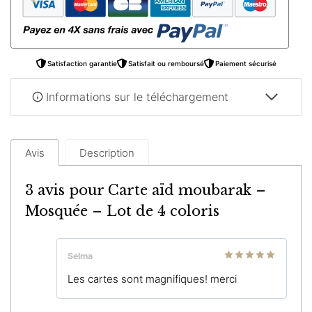
–
Mosquée
–
Lot
Satisfaction garantie
Satisfait ou remboursé
Paiement sécurisé
de
4
Informations sur le téléchargement
coloris
Avis
Description
3 avis pour
Carte aïd moubarak –
Mosquée – Lot de 4 coloris
Selma
Note
5
sur
Les cartes sont magnifiques! merci
5