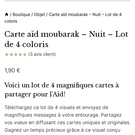
/
Boutique
/
Objet
/
Carte aïd moubarak – Nuit – Lot de 4
coloris
Carte aïd moubarak – Nuit – Lot
de 4 coloris
(
3
avis client)
Noté
3
4.67
sur 5
1,90
€
basé sur
notations
client
Voici un lot de 4 magnifiques cartes à
partager pour l’Aïd!
Téléchargez ce lot de 4 visuels et envoyez de
magnifiques messages à votre entourage. Partagez
vos voeux en diffusant ces cartes uniques et originales.
Gagnez un temps précieux grâce à ce visuel conçu