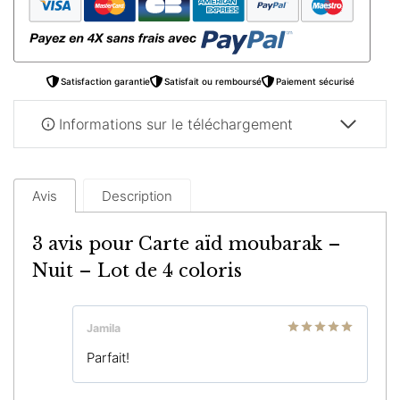
–
Nuit
–
Lot
Satisfaction garantie
Satisfait ou remboursé
Paiement sécurisé
de
4
Informations sur le téléchargement
coloris
Avis
Description
3 avis pour
Carte aïd moubarak –
Nuit – Lot de 4 coloris
Jamila
Note
5
sur
Parfait!
5