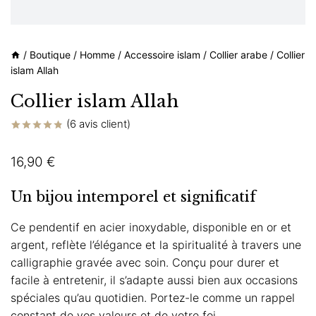
/
Boutique
/
Homme
/
Accessoire islam
/
Collier arabe
/
Collier
islam Allah
Collier islam Allah
(
6
avis client)
Noté
6
4.83
sur 5 basé
16,90
€
sur
notations
client
Un bijou intemporel et significatif
Ce pendentif en acier inoxydable, disponible en or et
argent, reflète l’élégance et la spiritualité à travers une
calligraphie gravée avec soin. Conçu pour durer et
facile à entretenir, il s’adapte aussi bien aux occasions
spéciales qu’au quotidien. Portez-le comme un rappel
constant de vos valeurs et de votre foi.