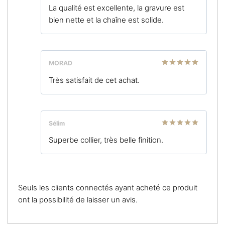
Note
5
sur
La qualité est excellente, la gravure est
5
bien nette et la chaîne est solide.
MORAD
Note
5
sur
Très satisfait de cet achat.
5
Sélim
Note
5
sur
Superbe collier, très belle finition.
5
Seuls les clients connectés ayant acheté ce produit
ont la possibilité de laisser un avis.