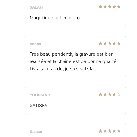
SALAH
Note
5
sur
Magnifique collier, merci.
5
Rabah
Note
5
sur
Très beau pendentif, la gravure est bien
5
réalisée et la chaîne est de bonne qualité.
Livraison rapide, je suis satisfait.
YOUSSOUF
Note
4
SATISFAIT
sur 5
Nasser