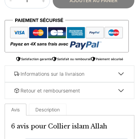
AJOUTER AU PANIER
de
Collier
islam
Allah
Satisfaction garantie
Satisfait ou remboursé
Paiement sécurisé
Informations sur la livraison
Retour et remboursement
Avis
Description
6 avis pour
Collier islam Allah