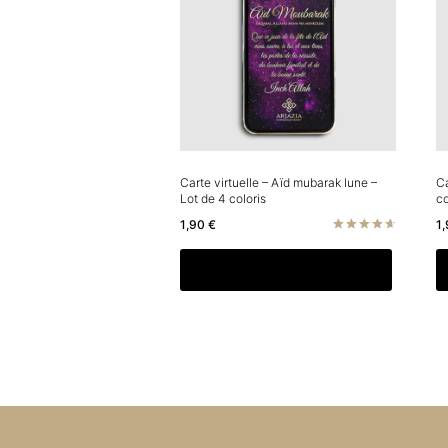
Carte virtuelle – Aïd mubarak lune –
Ca
Lot de 4 coloris
co
1,90
€
1
Note
4.67
Ajouter au panier
sur 5