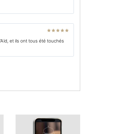
Note
4
sur 5
Note
5
sur
Aïd, et ils ont tous été touchés
5