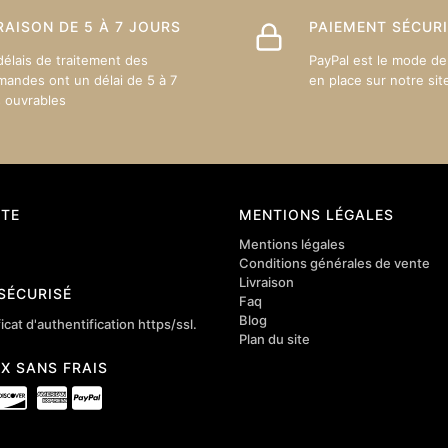
RAISON DE 5 À 7 JOURS
PAIEMENT SÉCUR
délais de traitement des
PayPal est le mode de
andes ont un délai de 5 à 7
en place sur notre sit
s ouvrables
TE
MENTIONS LÉGALES
Mentions légales
Conditions générales de vente
Livraison
 SÉCURISÉ
Faq
Blog
icat d'authentification https/ssl.
Plan du site
4X SANS FRAIS