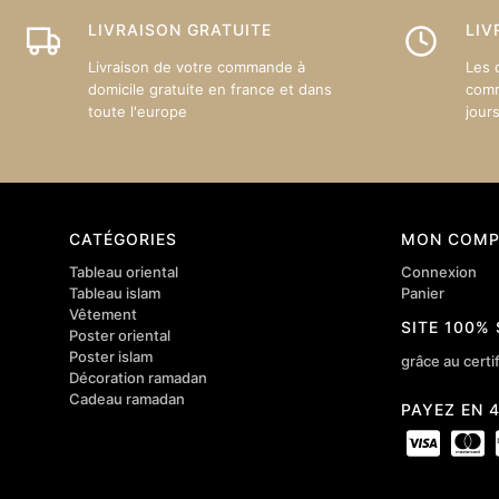
LIVRAISON GRATUITE
LIV
Livraison de votre commande à
Les 
domicile gratuite en france et dans
comm
toute l'europe
jour
CATÉGORIES
MON COMP
Tableau oriental
Connexion
Tableau islam
Panier
Vêtement
SITE 100%
Poster oriental
Poster islam
grâce au certif
Décoration ramadan
Cadeau ramadan
PAYEZ EN 