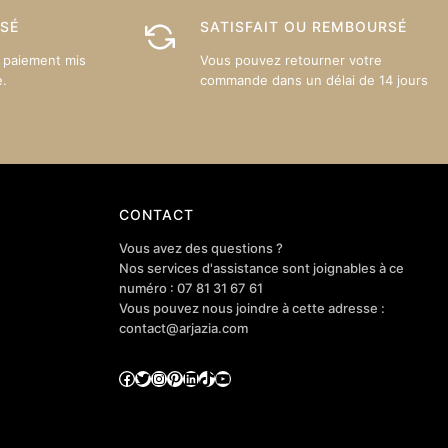
ISÉ
SATISFAIT OU REMBOURSÉ
 paiement mis
Vous pouvez retourner votre
e.
commande dans un délai de 14 jours
CONTACT
Vous avez des questions ?
Nos services d'assistance sont joignables à ce
numéro : 07 81 31 67 61
Vous pouvez nous joindre à cette adresse :
contact@arjazia.com
Facebook
Twitter
Instagram
Pinterest
LinkedIn
TikTok
YouTube