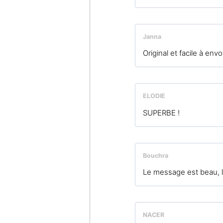
Janna
Original et facile à env
ELODIE
SUPERBE !
Bouchra
Le message est beau, l
NACER