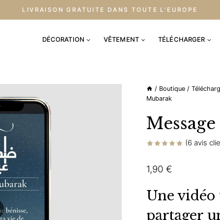
LIVRAISON GRATUITE DANS TOUTE L'EUROPE
DÉCORATION
VÊTEMENT
TÉLÉCHARGER
/
Boutique
/
Téléchar
Mubarak
Message
(
6
avis cli
Noté
6
4.83
sur 5 basé
1,90
€
sur
notations
client
Une vidéo
partager u