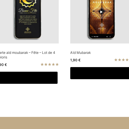
rte aïd moubarak – Fête – Lot de 4
Aïd Mubarak
loris
1,90
€
,90
€
Note
5.00
Note
Ajouter au panier
sur 5
5.00
Ajouter au panier
sur 5