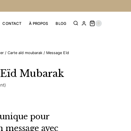
Message
Eïd
Mubarak
CONTACT
À PROPOS
BLOG
0
ger
/
Carte aïd moubarak
/
Message Eïd
 Eïd Mubarak
ent)
 unique pour
n message avec