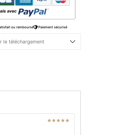
atisfait ou remboursé
Paiement sécurisé
ur le téléchargement
Note
5
sur
5