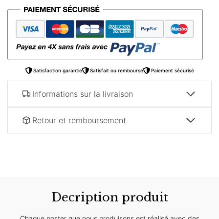
arabe
–
Porte
mosaïque
Satisfaction garantie
Satisfait ou remboursé
Paiement sécurisé
Informations sur la livraison
Retour et remboursement
Decription produit
Chaque poster que nous produisons est réalisé avec des