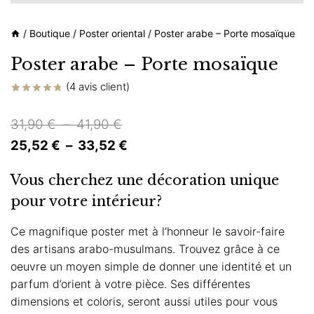
/
Boutique
/
Poster oriental
/
Poster arabe – Porte mosaïque
Poster arabe – Porte mosaïque
(
4
avis client)
Noté
4
4.75
sur 5 basé
Plage
31,90
€
–
41,90
€
sur
notations
de
Plage
25,52
€
–
33,52
€
client
prix :
de
Vous cherchez une décoration unique
31,90 €
prix :
pour votre intérieur?
à
25,52 €
41,90 €
à
Ce magnifique poster met à l’honneur le savoir-faire
des artisans arabo-musulmans. Trouvez grâce à ce
33,52 €
oeuvre un moyen simple de donner une identité et un
parfum d’orient à votre pièce. Ses différentes
dimensions et coloris, seront aussi utiles pour vous