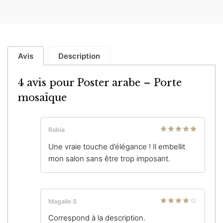
Avis
Description
4 avis pour
Poster arabe – Porte
mosaïque
Rabia
Note
5
sur
Une vraie touche d’élégance ! Il embellit
5
mon salon sans être trop imposant.
Magalie S
Note
4
Correspond à la description.
sur 5