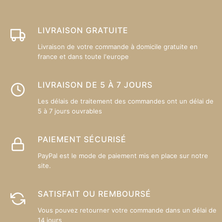
être
êt
choisies
ch
sur
su
LIVRAISON GRATUITE
la
la
Livraison de votre commande à domicile gratuite en
page
p
france et dans toute l'europe
du
d
produit
pr
LIVRAISON DE 5 À 7 JOURS
Les délais de traitement des commandes ont un délai de
5 à 7 jours ouvrables
PAIEMENT SÉCURISÉ
PayPal est le mode de paiement mis en place sur notre
site.
SATISFAIT OU REMBOURSÉ
Vous pouvez retourner votre commande dans un délai de
14 jours