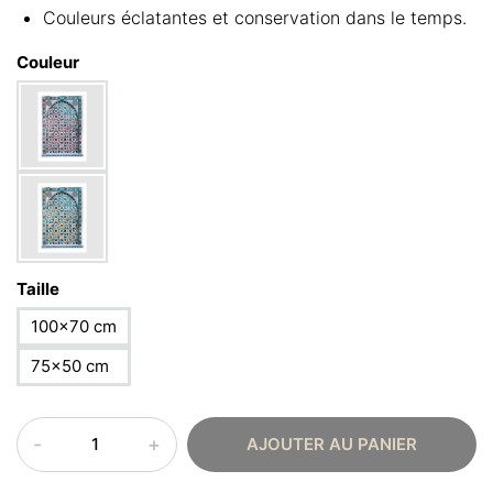
Couleurs éclatantes et conservation dans le temps.
Couleur
Taille
100×70 cm
75×50 cm
quantité
AJOUTER AU PANIER
de
Poster