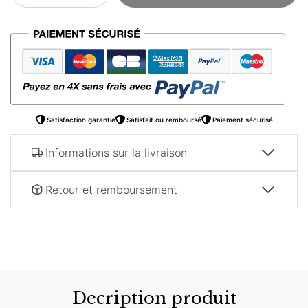
Poster
arabe
–
Porte
orientale
Satisfaction garantie
Satisfait ou remboursé
Paiement sécurisé
Informations sur la livraison
Retour et remboursement
Decription produit