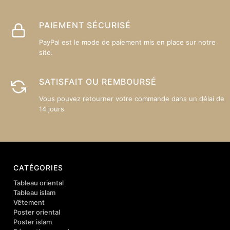
PAIEMENT SÉCURISÉ
PayPal est le mode de paiement mis en place sur notre
site.
SATISFAIT OU REMBOURSÉ
Vous pouvez retourner votre commande dans un délai de
14 jours
CATÉGORIES
Tableau oriental
Tableau islam
Vêtement
Poster oriental
Poster islam