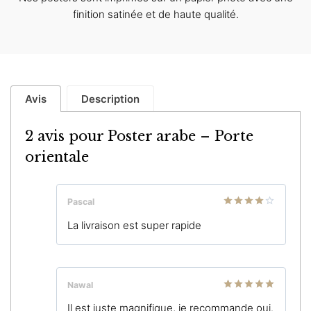
finition satinée et de haute qualité.
Avis
Description
2 avis pour
Poster arabe – Porte
orientale
Pascal
Note
4
La livraison est super rapide
sur 5
Nawal
Note
5
sur
Il est juste magnifique, je recommande oui.
5