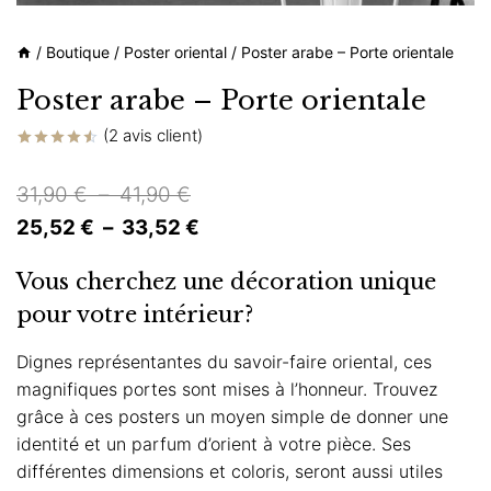
/
Boutique
/
Poster oriental
/
Poster arabe – Porte orientale
Poster arabe – Porte orientale
(
2
avis client)
Noté
2
4.50
sur 5
Plage
31,90
€
–
41,90
€
basé sur
notations
de
Plage
25,52
€
–
33,52
€
client
prix :
de
Vous cherchez une décoration unique
31,90 €
prix :
pour votre intérieur?
à
25,52 €
41,90 €
à
Dignes représentantes du savoir-faire oriental, ces
magnifiques portes sont mises à l’honneur. Trouvez
33,52 €
grâce à ces posters un moyen simple de donner une
identité et un parfum d’orient à votre pièce. Ses
différentes dimensions et coloris, seront aussi utiles