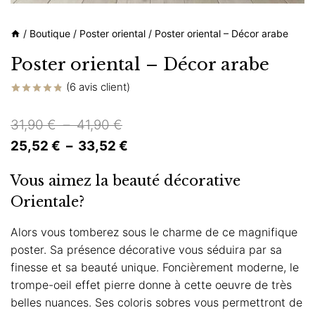
/
Boutique
/
Poster oriental
/
Poster oriental – Décor arabe
Poster oriental – Décor arabe
(
6
avis client)
Noté
6
4.83
sur 5 basé
Plage
31,90
€
–
41,90
€
sur
notations
de
Plage
25,52
€
–
33,52
€
client
prix :
de
Vous aimez la beauté décorative
31,90 €
prix :
Orientale?
à
25,52 €
41,90 €
à
Alors vous tomberez sous le charme de ce magnifique
poster. Sa présence décorative vous séduira par sa
33,52 €
finesse et sa beauté unique. Foncièrement moderne, le
trompe-oeil effet pierre donne à cette oeuvre de très
belles nuances. Ses coloris sobres vous permettront de