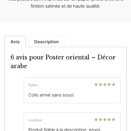
finition satinée et de haute qualité.
Avis
Description
6 avis pour
Poster oriental – Décor
arabe
Faïza
Note
5
sur
Colis arrivé sans souci.
5
Loubna
Note
5
sur
Produit fidèle à la description, envoi
5