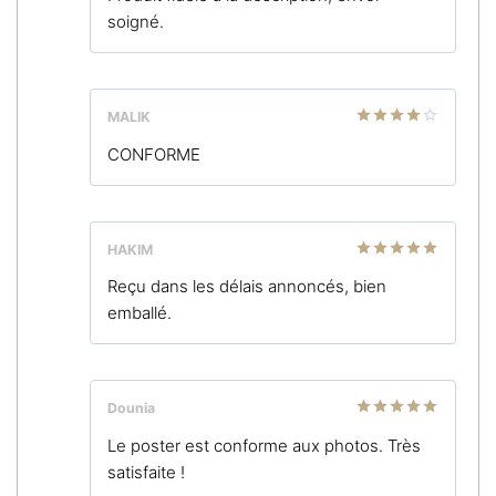
soigné.
MALIK
Note
4
CONFORME
sur 5
HAKIM
Note
5
sur
Reçu dans les délais annoncés, bien
5
emballé.
Dounia
Note
5
sur
Le poster est conforme aux photos. Très
5
satisfaite !