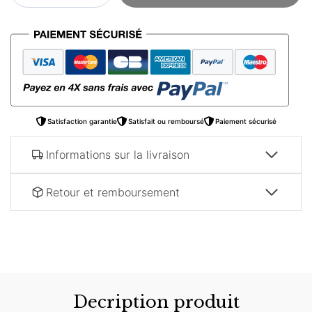
Poster
oriental
–
Décor
arabe
Satisfaction garantie
Satisfait ou remboursé
Paiement sécurisé
Informations sur la livraison
Retour et remboursement
Decription produit