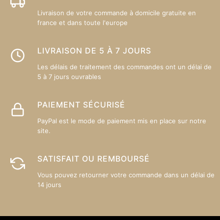
la
la
Livraison de votre commande à domicile gratuite en
page
p
france et dans toute l'europe
du
d
produit
pr
LIVRAISON DE 5 À 7 JOURS
Les délais de traitement des commandes ont un délai de
5 à 7 jours ouvrables
PAIEMENT SÉCURISÉ
PayPal est le mode de paiement mis en place sur notre
site.
SATISFAIT OU REMBOURSÉ
Vous pouvez retourner votre commande dans un délai de
14 jours