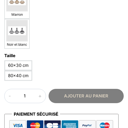
Marron
Noir et blanc
Taille
60×30 cm
80×40 cm
quantité
AJOUTER AU PANIER
de
Poster
oriental
–
Moderne