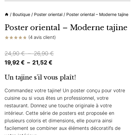
/
Boutique
/
Poster oriental
/
Poster oriental – Moderne tajine
Poster oriental – Moderne tajine
(
4
avis client)
Noté
4
4.75
sur 5 basé
Plage
24,90
€
–
26,90
€
sur
notations
Plage
de
19,92
€
–
21,52
€
client
de
prix :
Un tajine s’il vous plaît!
prix :
24,90 €
19,92 €
à
Commandez votre tajine! Un poster conçu pour votre
cuisine ou si vous êtes un professionnel, votre
à
26,90 €
restaurant. Donnez une touche originale à votre
21,52 €
intérieur. Cette série de posters est proposée en
plusieurs coloris et dimensions, elle pourra ainsi
facilement se combiner aux éléments décoratifs de