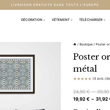
LIVRAISON GRATUITE DANS TOUTE L'EUROPE
DÉCORATION
VÊTEMENT
TÉLÉCHARGER
/
Boutique
/
Poster or
Poster o
métal
(
4
avis cli
Noté
4
4.75
sur 5 basé
24,90
€
–
39,9
sur
notations
19,92
€
–
31,92
client