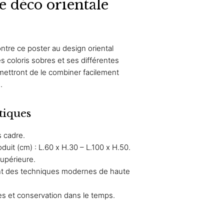
e déco orientale
prix :
24,90 €
19,92 €
à
à
39,90 €
tre ce poster au design oriental
31,92 €
 coloris sobres et ses différentes
ettront de le combiner facilement
.
tiques
 cadre.
uit (cm) : L.60 x H.30 – L.100 x H.50.
supérieure.
ant des techniques modernes de haute
es et conservation dans le temps.