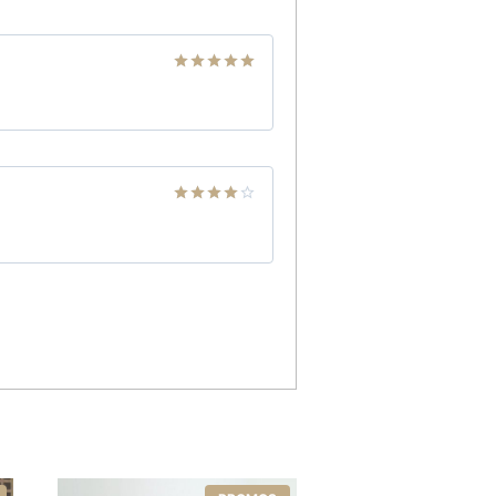
Note
5
sur
5
Note
4
sur 5