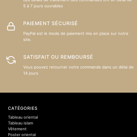
5 à 7 jours ouvrables
PAIEMENT SÉCURISÉ
PayPal est le mode de paiement mis en place sur notre
site.
SATISFAIT OU REMBOURSÉ
Vous pouvez retourner votre commande dans un délai de
14 jours
CATÉGORIES
Tableau oriental
Tableau islam
Vêtement
Poster oriental