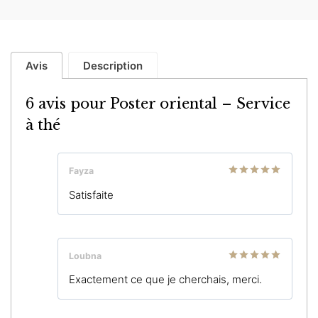
Avis
Description
6 avis pour
Poster oriental – Service
à thé
Fayza
Note
5
sur
Satisfaite
5
Loubna
Note
5
sur
Exactement ce que je cherchais, merci.
5