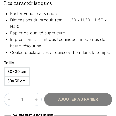
Les caractéristiques
Poster vendu sans cadre
Dimensions du produit (cm) : L.30 x H.30 – L.50 x
H.50.
Papier de qualité supérieure.
Impression utilisant des techniques modernes de
haute résolution.
Couleurs éclatantes et conservation dans le temps.
Taille
30×30 cm
50×50 cm
quantité
AJOUTER AU PANIER
de
Poster
oriental