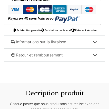
–
Service
à
thé
Satisfaction garantie
Satisfait ou remboursé
Paiement sécurisé
Informations sur la livraison
Retour et remboursement
Decription produit
Chaque poster que nous produisons est réalisé avec des