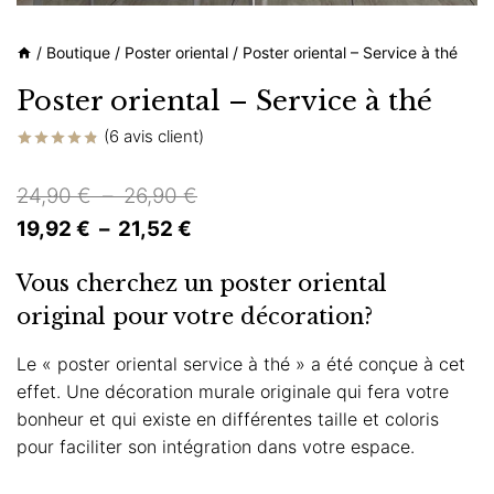
/
Boutique
/
Poster oriental
/
Poster oriental – Service à thé
Poster oriental – Service à thé
(
6
avis client)
Noté
6
4.83
sur 5 basé
Plage
24,90
€
–
26,90
€
sur
notations
Plage
de
19,92
€
–
21,52
€
client
de
prix :
Vous cherchez un poster oriental
prix :
24,90 €
original pour votre décoration?
19,92 €
à
à
26,90 €
Le « poster oriental service à thé » a été conçue à cet
effet. Une décoration murale originale qui fera votre
21,52 €
bonheur et qui existe en différentes taille et coloris
pour faciliter son intégration dans votre espace.