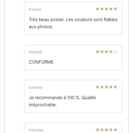
Karima
Note
5
sur
Très beau poster. Les couleurs sont fidèles
5
aux photos.
IHSANE
Note
4
CONFORME
sur 5
Isabelle
Note
5
sur
Je recommande à 100 %. Qualité
5
irréprochable.
DOUNIA