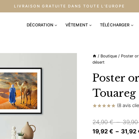
LIVRAISON GRATUITE DANS TOUTE L'EUROPE
DÉCORATION
VÊTEMENT
TÉLÉCHARGER
/
Boutique
/
Poster or
désert
Poster or
Touareg 
(
8
avis cli
Noté
8
5.00
sur 5 basé
24,90
€
–
39,9
sur
notations
19,92
€
–
31,92
client