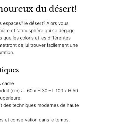
de
prix :
moureux du désert!
prix :
24,90 €
19,92 €
à
s espaces? le désert? Alors vous
à
39,90 €
umière et l’atmosphère qui se dégage
31,92 €
 que les coloris et les différentes
ettront de lui trouver facilement une
ration.
tiques
s cadre
uit (cm) : L.60 x H.30 – L.100 x H.50.
supérieure.
ant des techniques modernes de haute
es et conservation dans le temps.