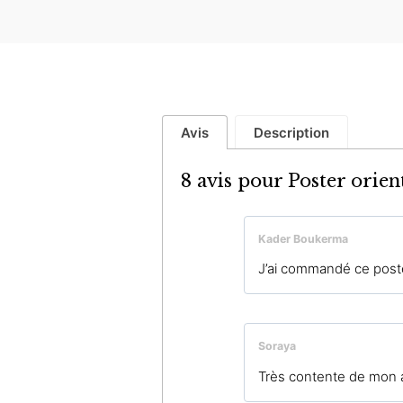
Avis
Description
8 avis pour
Poster orien
Kader Boukerma
J’ai commandé ce poste
Soraya
Très contente de mon a