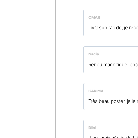
OMAR
Livraison rapide, je re
Nadia
Rendu magnifique, enco
KARIMA
Très beau poster, je l
Bilal
Bien, mais vérifiez la tai