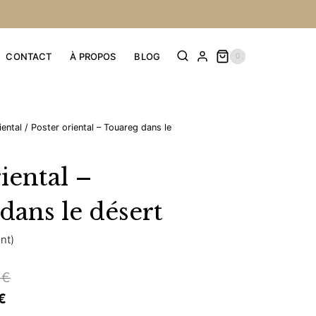
prix :
prix :
24,90 €
19,92 €
à
à
CONTACT
À PROPOS
BLOG
0
39,90 €
31,92 €
iental
/
Poster oriental – Touareg dans le
iental –
dans le désert
ent)
Plage
0
€
Plage
de
€