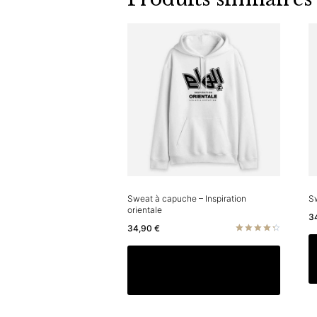
Sweat à capuche – Inspiration
Sw
orientale
3
34,90
€
Note
4.40
Ce
Choix des options
sur 5
produit
a
plusieu