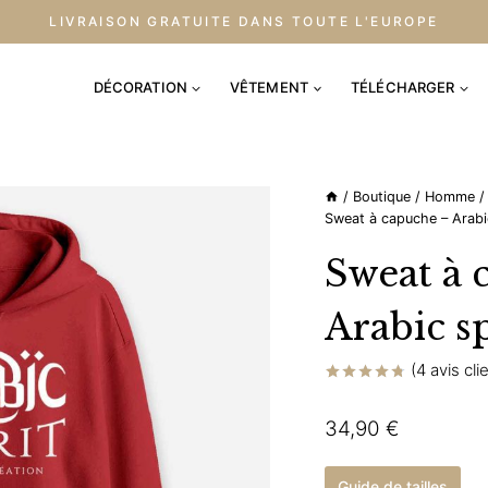
LIVRAISON GRATUITE DANS TOUTE L'EUROPE
DÉCORATION
VÊTEMENT
TÉLÉCHARGER
/
Boutique
/
Homme
/
Sweat à capuche – Arabic
Sweat à 
Arabic sp
(
4
avis cli
Noté
4
4.75
sur 5 basé
34,90
€
sur
notations
client
Guide de tailles