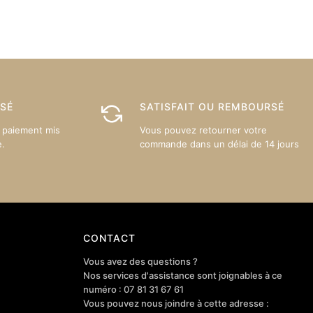
Les
Les
options
options
peuvent
peuvent
être
être
choisies
choisies
sur
sur
ISÉ
SATISFAIT OU REMBOURSÉ
la
la
page
page
 paiement mis
Vous pouvez retourner votre
du
du
e.
commande dans un délai de 14 jours
produit
produit
CONTACT
Vous avez des questions ?
Nos services d'assistance sont joignables à ce
numéro : 07 81 31 67 61
Vous pouvez nous joindre à cette adresse :