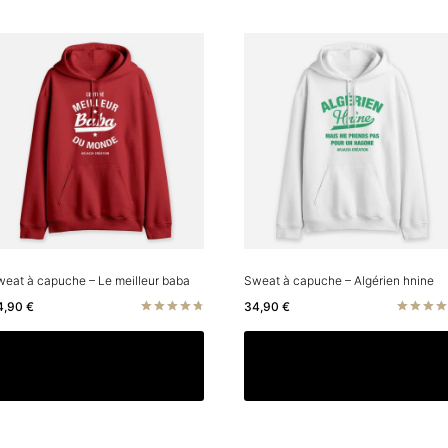
eat à capuche – Le meilleur baba
Sweat à capuche – Algérien hnine
4,90
€
34,90
€
Note
Note
4.75
4.33
Ce
Choix des options
Choix des options
sur 5
sur 5
produit
a
plusieurs
rs
variations.