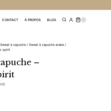
CONTACT
À PROPOS
BLOG
0
Sweat à capuche
/
Sweat à capuche arabe
/
 spirit
capuche –
irit
ent)