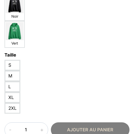
Noir
Vert
Taille
S
M
L
XL
2XL
quantité
AJOUTER AU PANIER
de