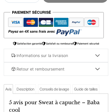
Sweat
à
capuche
–
Baba
cool
Satisfaction garantie
Satisfait ou remboursé
Paiement sécurisé
Informations sur la livraison
Retour et remboursement
Avis
Description
Conseils de lavage
Guide de tailles
5 avis pour
Sweat à capuche – Baba
cool