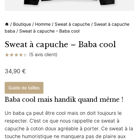
/
Boutique
/
Homme
/
Sweat à capuche
/
Sweat à capuche
baba
/
Sweat à capuche – Baba cool
Sweat à capuche – Baba cool
(
5
avis client)
Noté
5
4.40
sur 5
34,90
€
basé sur
notations
client
Guide de tailles
Baba cool mais handik quand même !
Un baba ça peut être cool mais on doit toujours le
respecter. C’est ce que nous rappellle ce sweat à
capuche à coton doux agréable à porter. Ce sweat à la
touche humoristique ne manquera pas de plaire aux