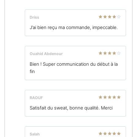
Driss
Note
4
J’ai bien reçu ma commande, impeccable.
sur 5
Ouahid Abdenour
Note
4
Bien ! Super communication du début à la
sur 5
fin
RAOUF
Note
5
sur
Satisfait du sweat, bonne qualité. Merci
5
Salah