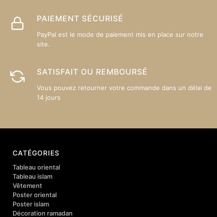
PAIEMENT SÉCURISÉ
PayPal est le mode de paiement mis en place sur notre
site.
SATISFAIT OU REMBOURSÉ
Vous pouvez retourner votre commande dans un délai de
14 jours
CATÉGORIES
Tableau oriental
Tableau islam
Vêtement
Poster oriental
Poster islam
Décoration ramadan