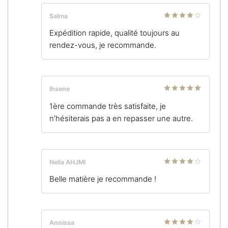
Salma
Note
4
Expédition rapide, qualité toujours au
sur 5
rendez-vous, je recommande.
Ihsene
Note
5
sur
1ère commande très satisfaite, je
5
n’hésiterais pas a en repasser une autre.
Nelia AHJMI
Note
4
Belle matière je recommande !
sur 5
Annissa