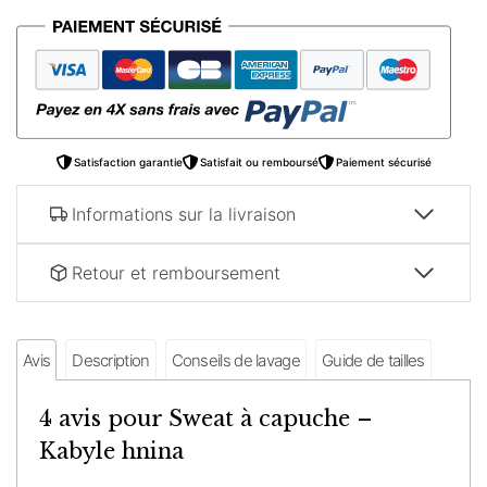
à
capuche
–
Kabyle
hnina
Satisfaction garantie
Satisfait ou remboursé
Paiement sécurisé
Informations sur la livraison
Retour et remboursement
Avis
Description
Conseils de lavage
Guide de tailles
4 avis pour
Sweat à capuche –
Kabyle hnina