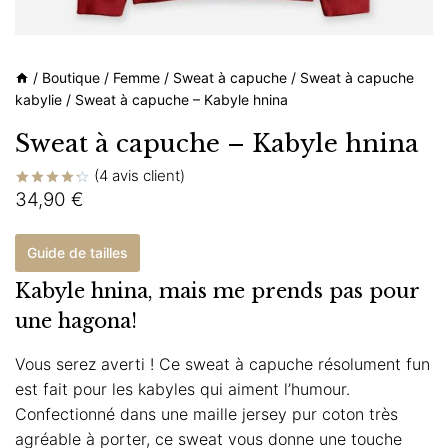
/
Boutique
/
Femme
/
Sweat à capuche
/
Sweat à capuche
kabylie
/
Sweat à capuche – Kabyle hnina
Sweat à capuche – Kabyle hnina
(
4
avis client)
34,90
€
Noté
4
4.25
sur
5 basé
sur
Guide de tailles
notations
client
Kabyle hnina, mais me prends pas pour
une hagona!
Vous serez averti ! Ce sweat à capuche résolument fun
est fait pour les kabyles qui aiment l’humour.
Confectionné dans une maille jersey pur coton très
agréable à porter, ce sweat vous donne une touche