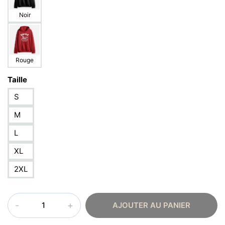
Noir
Rouge
Taille
S
M
L
XL
2XL
quantité
AJOUTER AU PANIER
de
Sweat