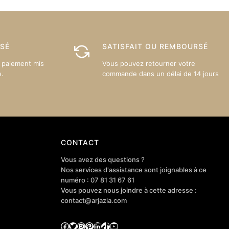
peuvent
peuvent
être
être
choisies
choisies
sur
sur
ISÉ
SATISFAIT OU REMBOURSÉ
la
la
 paiement mis
Vous pouvez retourner votre
page
page
e.
commande dans un délai de 14 jours
du
du
produit
produit
CONTACT
Vous avez des questions ?
Nos services d'assistance sont joignables à ce
numéro : 07 81 31 67 61
Vous pouvez nous joindre à cette adresse :
contact@arjazia.com
Facebook
Twitter
Instagram
Pinterest
LinkedIn
TikTok
YouTube