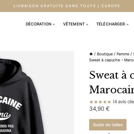
LIVRAISON GRATUITE DANS TOUTE L'EUROPE
DÉCORATION
VÊTEMENT
TÉLÉCHARGER
/
Boutique
/
Femme
/
Sweat à capuche – Maro
Sweat à 
Marocai
(
4
avis cli
34,90
€
Noté
4
4.75
sur 5 basé
sur
notations
Guide de tailles
client