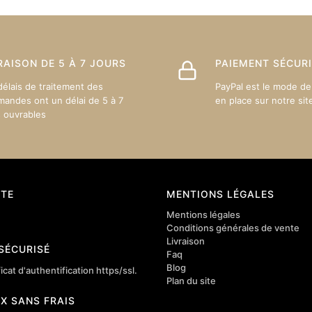
t
peuvent
être
s
choisies
sur
RAISON DE 5 À 7 JOURS
PAIEMENT SÉCUR
la
délais de traitement des
PayPal est le mode de
page
andes ont un délai de 5 à 7
en place sur notre sit
du
s ouvrables
produit
TE
MENTIONS LÉGALES
Mentions légales
Conditions générales de vente
Livraison
 SÉCURISÉ
Faq
Blog
icat d'authentification https/ssl.
Plan du site
4X SANS FRAIS