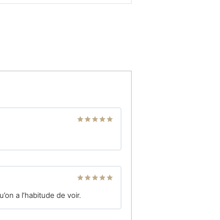
Note
5
sur
5
Note
5
sur
on a l’habitude de voir.
5