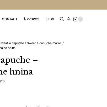
CONTACT
À PROPOS
BLOG
0
Sweat à capuche
/
Sweat à capuche maroc
/
caine hnina
capuche –
ne hnina
ent)