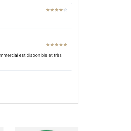
Note
4
sur 5
Note
5
sur
mmercial est disponible et très
5