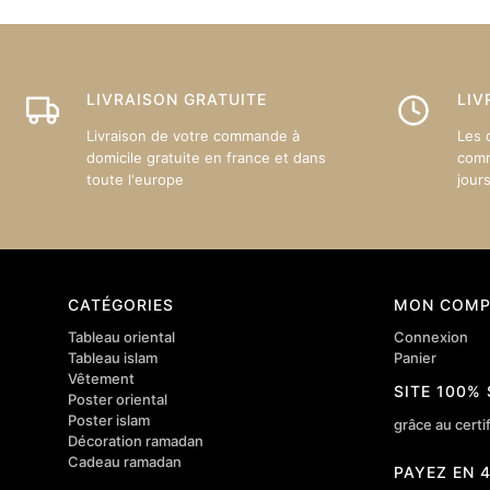
peuven
être
choisie
sur
LIVRAISON GRATUITE
LIV
la
Livraison de votre commande à
Les 
page
domicile gratuite en france et dans
comm
du
toute l'europe
jour
produit
CATÉGORIES
MON COMP
Tableau oriental
Connexion
Tableau islam
Panier
Vêtement
SITE 100%
Poster oriental
Poster islam
grâce au certif
Décoration ramadan
Cadeau ramadan
PAYEZ EN 