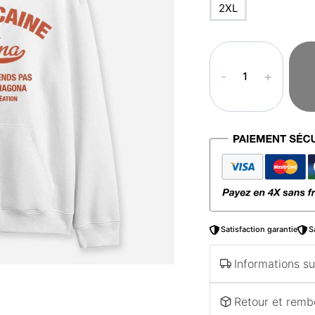
2XL
quantité
de
Sweat
à
capuche
–
Marocaine
hnina
Satisfaction garantie
S
Informations sur
Retour et rem