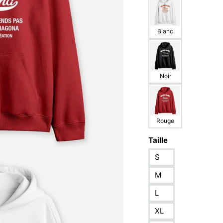
Blanc
Noir
Rouge
Taille
S
M
L
XL