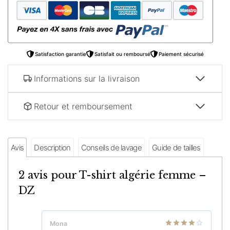
femme
–
DZ
Satisfaction garantie
Satisfait ou remboursé
Paiement sécurisé
Informations sur la livraison
Retour et remboursement
Avis
Description
Conseils de lavage
Guide de tailles
2 avis pour
T-shirt algérie femme –
DZ
Mona