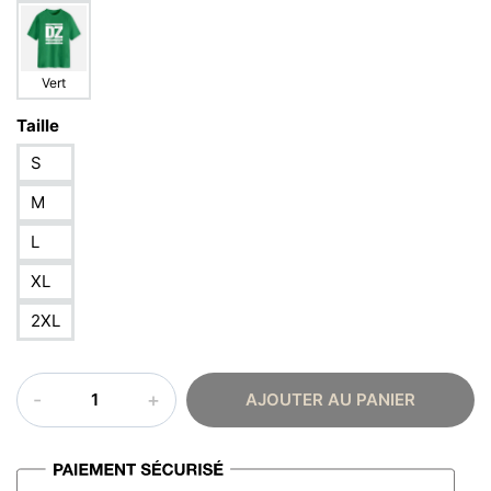
Vert
Taille
S
M
L
XL
2XL
quantité
AJOUTER AU PANIER
de
T-
shirt
algérie