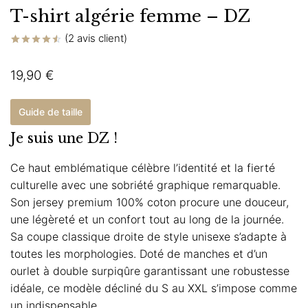
T-shirt algérie femme – DZ
(
2
avis client)
Noté
2
4.50
sur 5
19,90
€
basé sur
notations
client
Guide de taille
Je suis une DZ !
Ce haut emblématique célèbre l’identité et la fierté
culturelle avec une sobriété graphique remarquable.
Son jersey premium 100% coton procure une douceur,
une légèreté et un confort tout au long de la journée.
Sa coupe classique droite de style unisexe s’adapte à
toutes les morphologies. Doté de manches et d’un
ourlet à double surpiqûre garantissant une robustesse
idéale, ce modèle décliné du S au XXL s’impose comme
un indispensable.