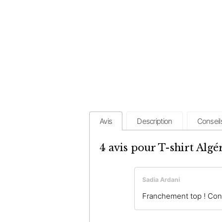
Avis
Description
Conseil
4 avis pour
T-shirt Algé
Sadia Ardani
Franchement top ! Confo