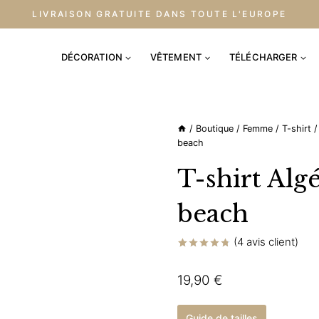
LIVRAISON GRATUITE DANS TOUTE L'EUROPE
DÉCORATION
VÊTEMENT
TÉLÉCHARGER
/
Boutique
/
Femme
/
T-shirt
/
beach
T-shirt Alg
beach
(
4
avis client)
Noté
4
4.75
sur 5 basé
19,90
€
sur
notations
client
Guide de tailles