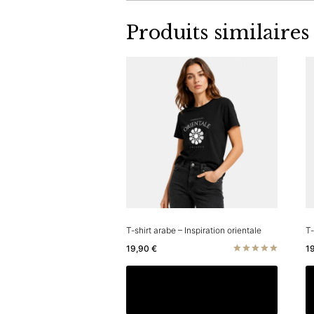
Produits similaires
T-shirt arabe – Inspiration orientale
T-
19,90
€
1
Note
5.00
Ce
Choix des options
sur 5
produit
a