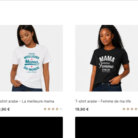
shirt arabe – La meilleure mama
T-shirt arabe – Femme de ma life
9,90
€
19,90
€
Note
Note
4.33
4.67
Ce
Choix des options
Choix des options
sur 5
sur 5
produit
a