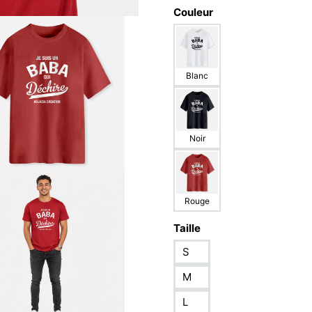
Couleur
Blanc
Noir
Rouge
Taille
S
M
L