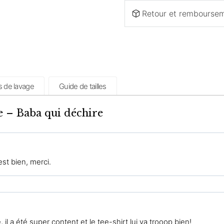
Retour et rembourse
s de lavage
Guide de tailles
e – Baba qui déchire
est bien, merci.
, il a été super content et le tee-shirt lui va trooop bien!