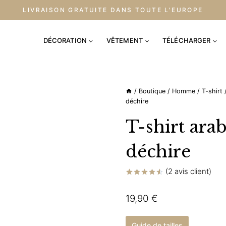
LIVRAISON GRATUITE DANS TOUTE L'EUROPE
DÉCORATION
VÊTEMENT
TÉLÉCHARGER
/
Boutique
/
Homme
/
T-shirt
déchire
T-shirt ara
déchire
(
2
avis client)
Noté
2
4.50
sur 5
19,90
€
basé sur
notations
client
Guide de tailles