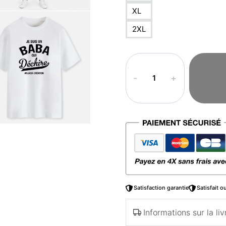
XL
2XL
quantité
de
T-
shirt
arabe
–
Baba
qui
déchire
Satisfaction garantie
Satisfait 
Informations sur la liv