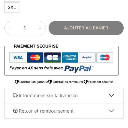
2XL
quantité
AJOUTER AU PANIER
de
T-
shirt
arabe
femme
–
Perle
Satisfaction garantie
Satisfait ou remboursé
Paiement sécurisé
Informations sur la livraison
Retour et remboursement