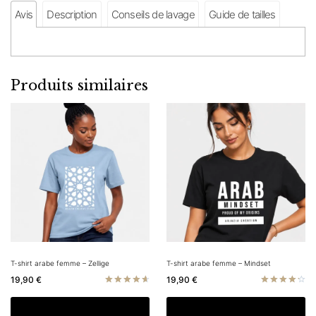
Avis
Description
Conseils de lavage
Guide de tailles
Produits similaires
T-shirt arabe femme – Zellige
T-shirt arabe femme – Mindset
19,90
€
19,90
€
Note
Note
4.67
4.33
Ce
C
Choix des options
Choix des options
sur 5
sur 5