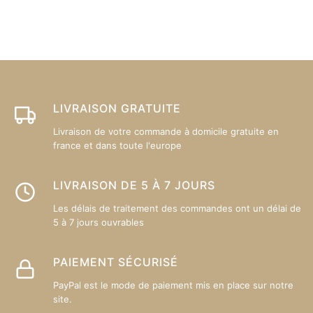
variations.
va
Les
L
options
op
peuvent
p
être
êt
choisies
ch
sur
su
LIVRAISON GRATUITE
la
la
Livraison de votre commande à domicile gratuite en
page
p
france et dans toute l'europe
du
d
produit
pr
LIVRAISON DE 5 À 7 JOURS
Les délais de traitement des commandes ont un délai de
5 à 7 jours ouvrables
PAIEMENT SÉCURISÉ
PayPal est le mode de paiement mis en place sur notre
site.