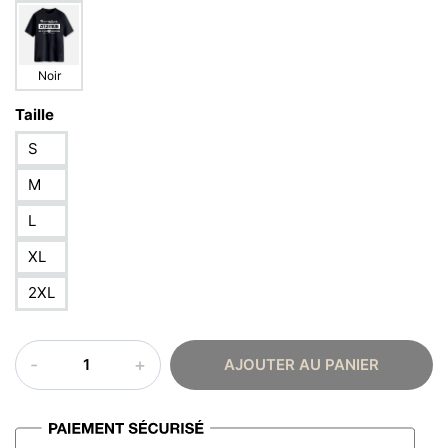
Noir
Taille
S
M
L
XL
2XL
quantité
AJOUTER AU PANIER
de
T-
shirt
arabe