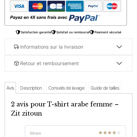
femme
–
Zit
zitoun
Satisfaction garantie
Satisfait ou remboursé
Paiement sécurisé
Informations sur la livraison
Retour et remboursement
Avis
Description
Conseils de lavage
Guide de tailles
2 avis pour
T-shirt arabe femme –
Zit zitoun
Siham