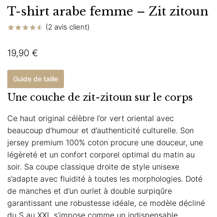
T-shirt arabe femme – Zit zitoun
(
2
avis client)
Noté
2
4.50
sur 5
19,90
€
basé sur
notations
client
Guide de taille
Une couche de zit-zitoun sur le corps
Ce haut original célèbre l’or vert oriental avec
beaucoup d’humour et d’authenticité culturelle. Son
jersey premium 100% coton procure une douceur, une
légèreté et un confort corporel optimal du matin au
soir. Sa coupe classique droite de style unisexe
s’adapte avec fluidité à toutes les morphologies. Doté
de manches et d’un ourlet à double surpiqûre
garantissant une robustesse idéale, ce modèle décliné
du S au XXL s’impose comme un indispensable.