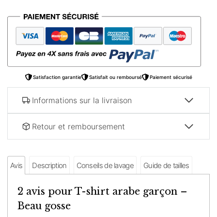
T-
shirt
arabe
garçon
–
Beau
gosse
Satisfaction garantie
Satisfait ou remboursé
Paiement sécurisé
Informations sur la livraison
Retour et remboursement
Avis
Description
Conseils de lavage
Guide de tailles
2 avis pour
T-shirt arabe garçon –
Beau gosse