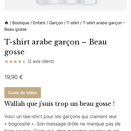
/
Boutique
/
Enfant
/
Garçon
/
T-shirt
/
T-shirt arabe garçon –
Beau gosse
T-shirt arabe garçon – Beau
gosse
(
2
avis client)
Noté
2
4.50
sur 5
19,90
€
basé sur
notations
client
Guide de tailles
Wallah que j’suis trop un beau gosse !
Voici un tee-shirt pour les garçons qui clament leur
« bogossité ». Son message drôle ne manque pas de
faire sourire. C’est un t-shirt manches courtes et col