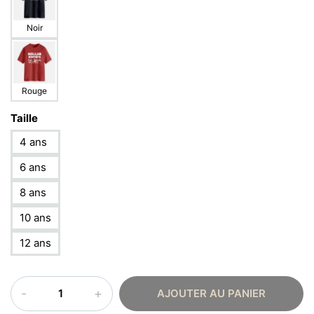
Noir
Rouge
Taille
4 ans
6 ans
8 ans
10 ans
12 ans
quantité
AJOUTER AU PANIER
de