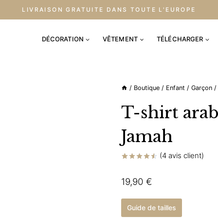
LIVRAISON GRATUITE DANS TOUTE L'EUROPE
DÉCORATION
VÊTEMENT
TÉLÉCHARGER
/
Boutique
/
Enfant
/
Garçon
/
T-shirt ara
Jamah
(
4
avis client)
Noté
4
4.50
sur 5
19,90
€
basé sur
notations
client
Guide de tailles