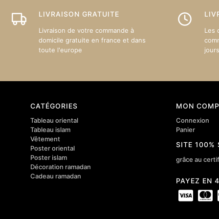
choisie
sur
LIVRAISON GRATUITE
LIV
la
Livraison de votre commande à
Les 
page
domicile gratuite en france et dans
comm
du
toute l'europe
jour
produit
CATÉGORIES
MON COMP
Tableau oriental
Connexion
Tableau islam
Panier
Vêtement
SITE 100%
Poster oriental
Poster islam
grâce au certif
Décoration ramadan
Cadeau ramadan
PAYEZ EN 