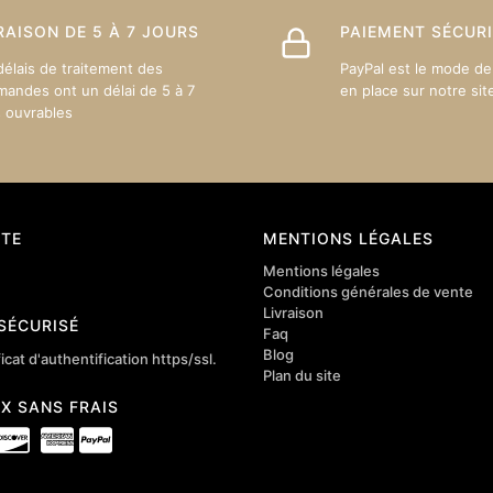
s
choisies
sur
RAISON DE 5 À 7 JOURS
PAIEMENT SÉCUR
la
délais de traitement des
PayPal est le mode de
page
andes ont un délai de 5 à 7
en place sur notre sit
du
s ouvrables
produit
TE
MENTIONS LÉGALES
Mentions légales
Conditions générales de vente
Livraison
 SÉCURISÉ
Faq
Blog
icat d'authentification https/ssl.
Plan du site
4X SANS FRAIS