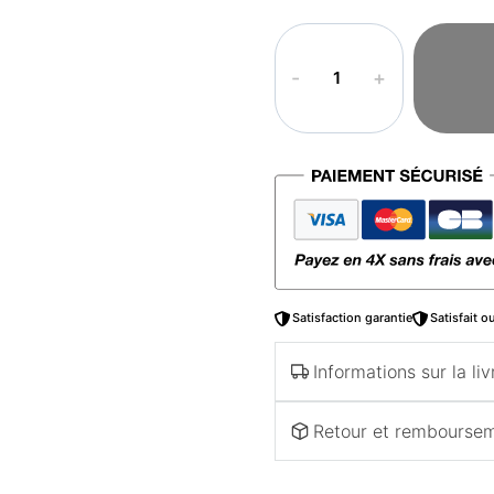
quantité
de
T-
shirt
arabe
garçon
–
Jamah
Satisfaction garantie
Satisfait 
Informations sur la liv
Retour et rembourse