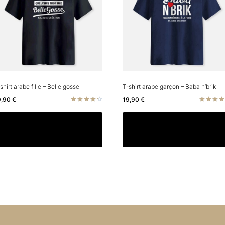
shirt arabe fille – Belle gosse
T-shirt arabe garçon – Baba n’brik
9,90
€
19,90
€
Note
Note
4.33
4.50
Ce
Choix des options
Choix des options
sur 5
sur 5
produit
a
rs
plusieurs
ns.
variations.
Les
options
t
peuvent
être