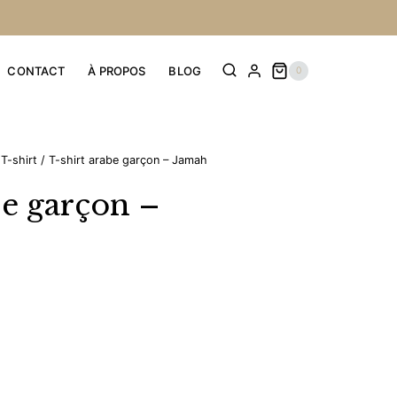
CONTACT
À PROPOS
BLOG
0
T-shirt
/
T-shirt arabe garçon – Jamah
be garçon –