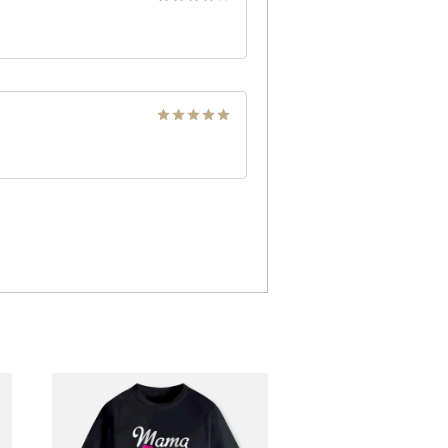
Note
4
sur 5
Note
5
sur
5