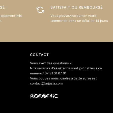
choisies
choisies
sur
sur
ISÉ
SATISFAIT OU REMBOURSÉ
la
la
 paiement mis
Vous pouvez retourner votre
page
page
e.
commande dans un délai de 14 jours
du
du
produit
produit
CONTACT
Vous avez des questions ?
Nos services d'assistance sont joignables à ce
numéro : 07 81 31 67 61
Vous pouvez nous joindre à cette adresse :
contact@arjazia.com
Facebook
Twitter
Instagram
Pinterest
LinkedIn
TikTok
YouTube