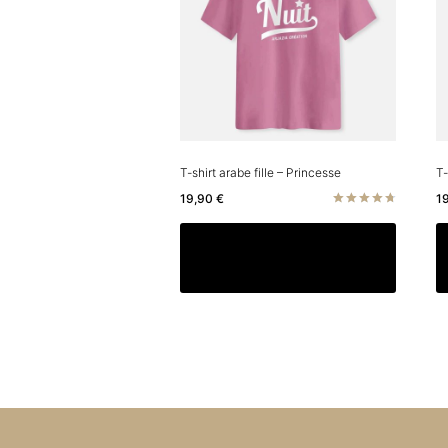
T-shirt arabe fille – Princesse
T-
19,90
€
1
Note
4.75
Ce
Choix des options
sur 5
produit
a
plusieu
variatio
Les
options
peuven
être