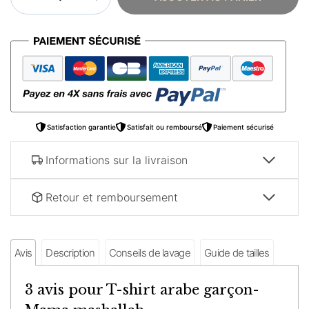
de
T-
shirt
arabe
garçon-
Mama
mashallah
Satisfaction garantie
Satisfait ou remboursé
Paiement sécurisé
Informations sur la livraison
Retour et remboursement
Avis
Description
Conseils de lavage
Guide de tailles
3 avis pour
T-shirt arabe garçon-