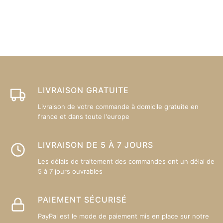
plusieurs
pl
variations.
va
Les
L
options
op
peuvent
p
être
êt
choisies
ch
sur
su
LIVRAISON GRATUITE
la
la
Livraison de votre commande à domicile gratuite en
page
p
france et dans toute l'europe
du
d
produit
pr
LIVRAISON DE 5 À 7 JOURS
Les délais de traitement des commandes ont un délai de
5 à 7 jours ouvrables
PAIEMENT SÉCURISÉ
PayPal est le mode de paiement mis en place sur notre