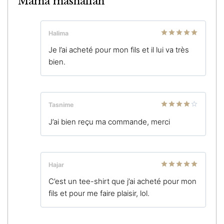
Mama mashallah
Halima
Note
5
sur
Je l’ai acheté pour mon fils et il lui va très
5
bien.
Tasnime
Note
4
J’ai bien reçu ma commande, merci
sur 5
Hajar
Note
5
sur
C’est un tee-shirt que j’ai acheté pour mon
5
fils et pour me faire plaisir, lol.