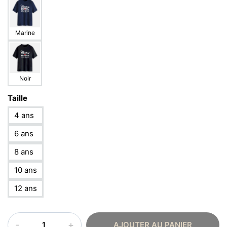
Marine
Noir
Taille
4 ans
6 ans
8 ans
10 ans
12 ans
quantité
AJOUTER AU PANIER