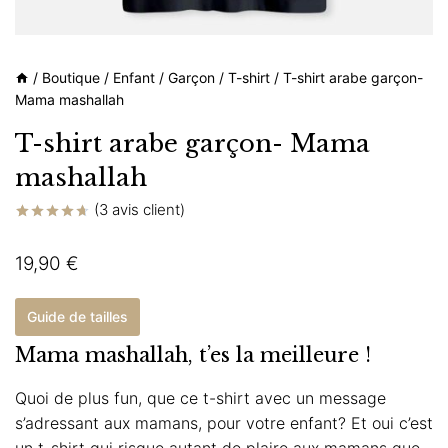
/
Boutique
/
Enfant
/
Garçon
/
T-shirt
/
T-shirt arabe garçon-
Mama mashallah
T-shirt arabe garçon- Mama
mashallah
(
3
avis client)
Noté
3
4.67
sur 5
19,90
€
basé sur
notations
client
Guide de tailles
Mama mashallah, t’es la meilleure !
Quoi de plus fun, que ce t-shirt avec un message
s’adressant aux mamans, pour votre enfant? Et oui c’est
un t-shirt qui risque autant de plaire aux mamans que