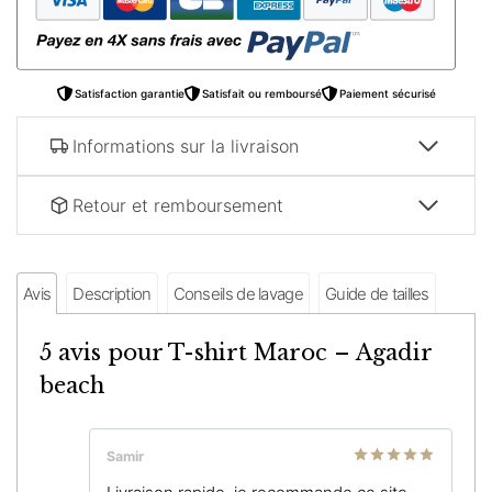
–
Agadir
beach
Satisfaction garantie
Satisfait ou remboursé
Paiement sécurisé
Informations sur la livraison
Retour et remboursement
Avis
Description
Conseils de lavage
Guide de tailles
5 avis pour
T-shirt Maroc – Agadir
beach
Samir
Note
5
sur