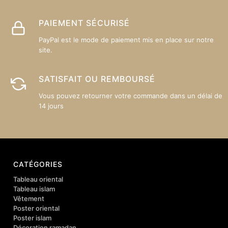
PAIEMENT SÉCURISÉ
PayPal est le mode de paiement mis en place sur notre
site.
SATISFAIT OU REMBOURSÉ
Vous pouvez retourner votre commande dans un délai de
14 jours
CATÉGORIES
Tableau oriental
Tableau islam
Vêtement
Poster oriental
Poster islam
Décoration ramadan