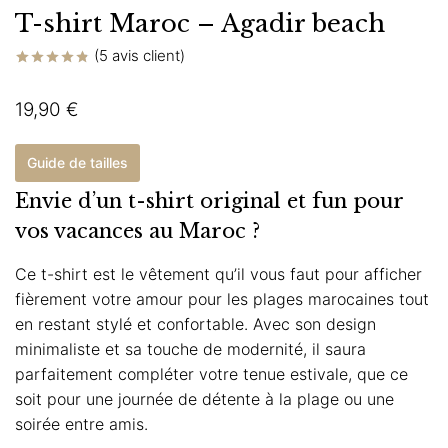
T-shirt Maroc – Agadir beach
(
5
avis client)
Noté
5
4.80
sur 5 basé
19,90
€
sur
notations
client
Guide de tailles
Envie d’un t-shirt original et fun pour
vos vacances au Maroc ?
Ce t-shirt est le vêtement qu’il vous faut pour afficher
fièrement votre amour pour les plages marocaines tout
en restant stylé et confortable. Avec son design
minimaliste et sa touche de modernité, il saura
parfaitement compléter votre tenue estivale, que ce
soit pour une journée de détente à la plage ou une
soirée entre amis.