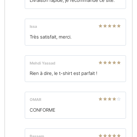
Livraison rapide, je recommande ce site.
5
Issa
Note
5
sur
Très satisfait, merci.
5
Mehdi Yassad
Note
5
sur
Rien à dire, le t-shirt est parfait !
5
OMAR
Note
4
CONFORME
sur 5
Bassem