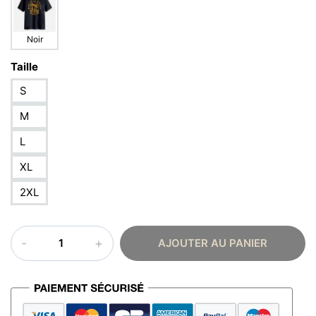
Noir
Taille
S
M
L
XL
2XL
quantité
AJOUTER AU PANIER
de
T-
shirt
Maroc