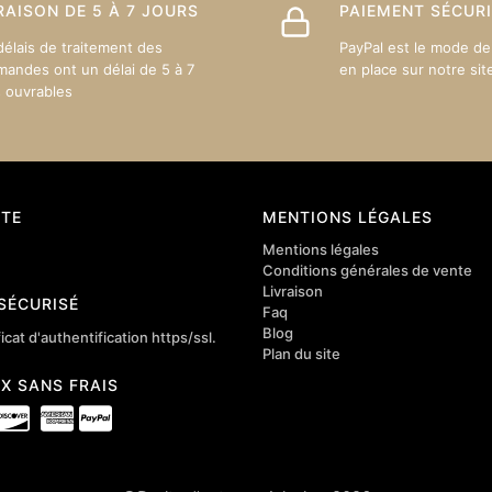
sur
RAISON DE 5 À 7 JOURS
PAIEMENT SÉCUR
la
délais de traitement des
PayPal est le mode de
page
andes ont un délai de 5 à 7
en place sur notre sit
du
s ouvrables
produit
TE
MENTIONS LÉGALES
Mentions légales
Conditions générales de vente
Livraison
 SÉCURISÉ
Faq
Blog
icat d'authentification https/ssl.
Plan du site
4X SANS FRAIS