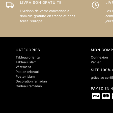
LIVRAISON GRATUITE
LIV
la
page
Livraison de votre commande à
Les 
du
domicile gratuite en france et dans
comm
toute l'europe
jour
produit
CATÉGORIES
MON COMP
Tableau oriental
Connexion
Tableau islam
Panier
Vêtement
SITE 100%
Poster oriental
Poster islam
grâce au certif
Décoration ramadan
Cadeau ramadan
PAYEZ EN 