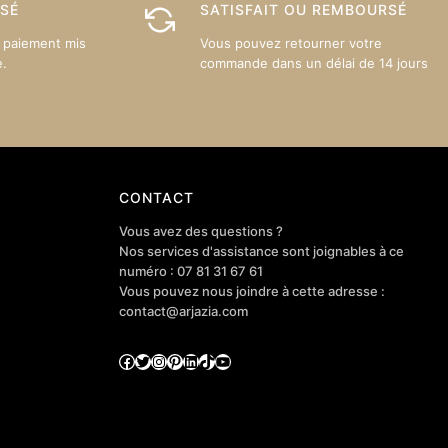
ISÉ
SATISFAIT OU REMBOURSÉ
la
la
page
page
 paiement mis
Vous pouvez retourner votre
du
du
e.
commande dans un délai de 14 jours
produit
produit
CONTACT
Vous avez des questions ?
Nos services d'assistance sont joignables à ce
numéro : 07 81 31 67 61
Vous pouvez nous joindre à cette adresse :
contact@arjazia.com
Facebook
Twitter
Instagram
Pinterest
LinkedIn
TikTok
YouTube