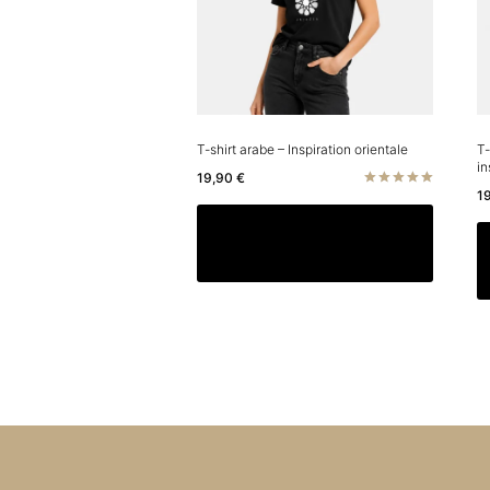
T-shirt arabe – Inspiration orientale
T-
in
19,90
€
1
Note
5.00
Ce
Choix des options
sur 5
produit
a
plusieu
variatio
Les
options
peuven
être
choisie
sur