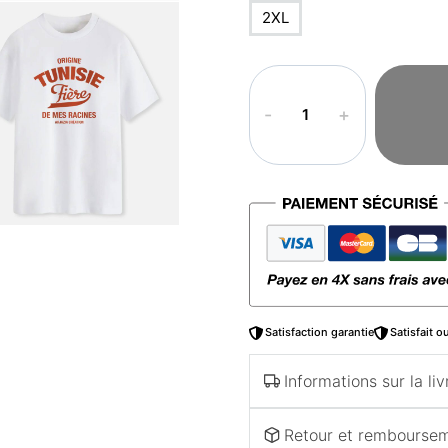
2XL
quantité
de
T-
shirt
tunisie
–
Fière
de
mes
racines
Satisfaction garantie
Satisfait 
Informations sur la liv
Retour et rembourse