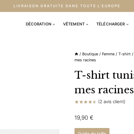
LIVRAISON GRATUITE DANS TOUTE L'EUROPE
DÉCORATION
VÊTEMENT
TÉLÉCHARGER
/
Boutique
/
Femme
/
T-shirt
/
mes racines
T-shirt tuni
mes racines
(
2
avis client)
Noté
2
4.50
sur 5
19,90
€
basé sur
notations
client
Guide de taille