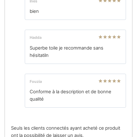
Ines
Note
5
sur
bien
5
Hadda
Note
5
sur
Superbe toile je recommande sans
5
hésitatiln
Fouzia
Note
5
sur
Conforme à la description et de bonne
5
qualité
Seuls les clients connectés ayant acheté ce produit
ont la possibilité de laisser un avis.