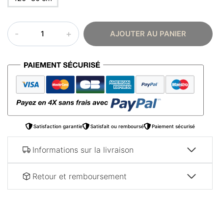
quantité
AJOUTER AU PANIER
de
Tableau
arabe
–
Désert
Algérie
Satisfaction garantie
Satisfait ou remboursé
Paiement sécurisé
Informations sur la livraison
Retour et remboursement