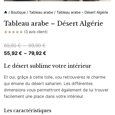
/
Boutique
/
Tableau arabe
/
Tableau arabe – Désert Algérie
Tableau arabe – Désert Algérie
(
3
avis client)
Noté
3
5.00
sur 5 basé
Plage
69,90
€
–
99,90
€
sur
notations
de
Plage
55,92
€
–
79,92
€
client
prix :
de
Le désert sublime votre intérieur
69,90 €
prix :
à
55,92 €
Et oui, grâçe à cette toile, vou retrouverez le charme
qui émane du désert saharien. Les différentes
99,90 €
à
dimensions vous permettront également de lui trouver
79,92 €
facilement une place dans votre intérieur.
Les caractéristiques