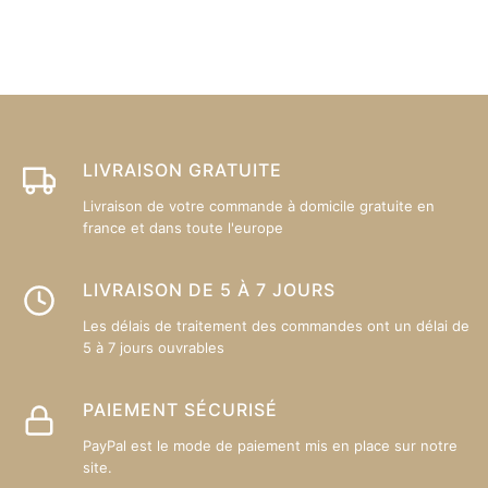
variations.
va
Les
L
options
op
peuvent
p
être
êt
choisies
ch
sur
su
LIVRAISON GRATUITE
la
la
Livraison de votre commande à domicile gratuite en
page
p
france et dans toute l'europe
du
d
produit
pr
LIVRAISON DE 5 À 7 JOURS
Les délais de traitement des commandes ont un délai de
5 à 7 jours ouvrables
PAIEMENT SÉCURISÉ
PayPal est le mode de paiement mis en place sur notre
site.