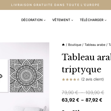
LIVRAISON GRATUITE DANS TOUTE L'EUROPE
DÉCORATION
VÊTEMENT
TÉLÉCHARGER
/
Boutique
/
Tableau arabe
/
T
Tableau ar
triptyque
(
2
avis client)
Noté
2
4.50
sur 5
Pl
79,90
€
–
109,90
€
basé sur
notations
Pla
de
63,92
€
–
87,92
€
client
de
prix