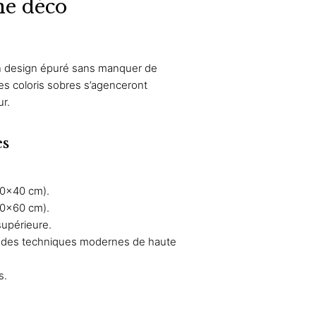
ne déco
 :
,90 €
92 €
9,90 €
r un design épuré sans manquer de
92 €
es coloris sobres s’agenceront
ur.
es
40×40 cm).
60×60 cm).
supérieure.
c des techniques modernes de haute
s.