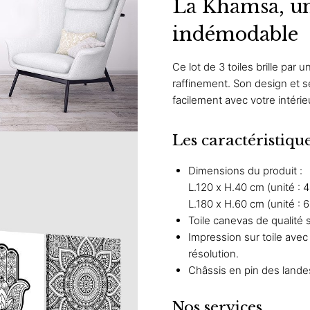
La Khamsa, u
prix
79
indémodable
63,
à
à
10
Ce lot de 3 toiles brille pa
87,
raffinement. Son design et s
facilement avec votre intérie
Les caractéristiqu
Dimensions du produit :
L.120 x H.40 cm (unité : 
L.180 x H.60 cm (unité : 
Toile canevas de qualité 
Impression sur toile ave
résolution.
Châssis en pin des lande
Nos services