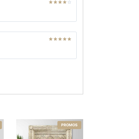
Note
4
sur 5
Note
5
sur
5
PROMOS