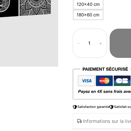
120×40 cm
180×60 cm
quantité
de
Tableau
arabe
–
Khamsa
triptyque
Satisfaction garantie
Satisfait 
Informations sur la liv