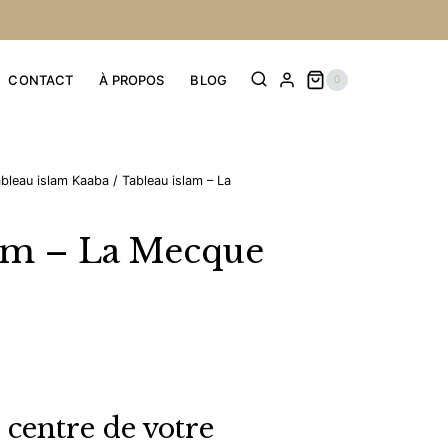
prix :
prix :
49,90 €
39,92 €
à
à
CONTACT
À PROPOS
BLOG
0
69,90 €
55,92 €
bleau islam Kaaba
/
Tableau islam – La
lam – La Mecque
ge
ge
:
 centre de votre
90 €
 :