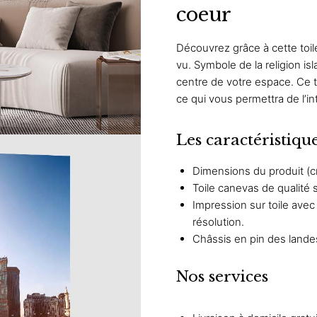
coeur
à
39,
69,
à
Découvrez grâce à cette toi
55,
vu. Symbole de la religion i
centre de votre espace. Ce ta
ce qui vous permettra de l’in
Les caractéristiqu
Dimensions du produit (cm
Toile canevas de qualité 
Impression sur toile ave
résolution.
Châssis en pin des lande
Nos services