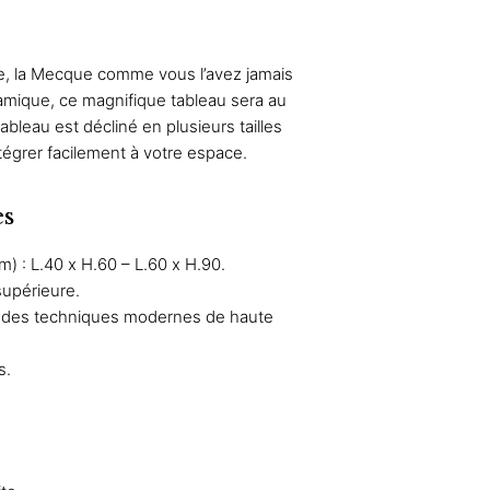
92 €
90 €
le, la Mecque comme vous l’avez jamais
92 €
slamique, ce magnifique tableau sera au
bleau est décliné en plusieurs tailles
tégrer facilement à votre espace.
es
) : L.40 x H.60 – L.60 x H.90.
supérieure.
c des techniques modernes de haute
s.