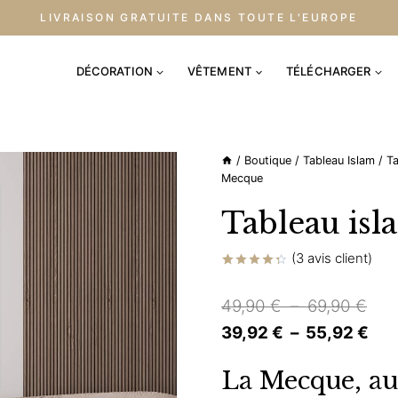
LIVRAISON GRATUITE DANS TOUTE L'EUROPE
DÉCORATION
VÊTEMENT
TÉLÉCHARGER
/
Boutique
/
Tableau Islam
/
Ta
Mecque
Tableau is
(
3
avis client)
Noté
3
4.33
sur
Pla
49,90
€
–
69,90
€
5 basé
sur
de
Pla
39,92
€
–
55,92
€
notations
client
prix 
de
La Mecque, au
49,
prix