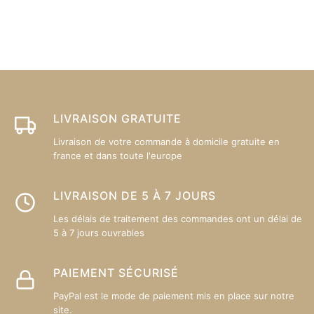
variations.
va
Les
L
options
op
peuvent
p
être
êt
choisies
ch
sur
su
LIVRAISON GRATUITE
la
la
Livraison de votre commande à domicile gratuite en
page
p
france et dans toute l'europe
du
d
produit
pr
LIVRAISON DE 5 À 7 JOURS
Les délais de traitement des commandes ont un délai de
5 à 7 jours ouvrables
PAIEMENT SÉCURISÉ
PayPal est le mode de paiement mis en place sur notre
site.