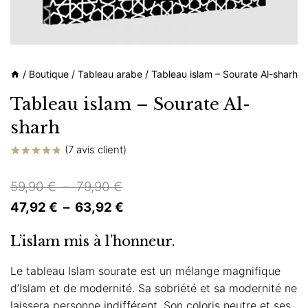
/
Boutique
/
Tableau arabe
/
Tableau islam – Sourate Al-sharh
Tableau islam – Sourate Al-
sharh
(
7
avis client)
Noté
7
4.71
sur 5
Plage
59,90
€
–
79,90
€
basé sur
notations
de
Plage
47,92
€
–
63,92
€
client
prix :
de
L’islam mis à l’honneur.
59,90 €
prix :
à
47,92 €
Le tableau Islam sourate est un mélange magnifique
d’Islam et de modernité. Sa sobriété et sa modernité ne
79,90 €
à
laissera personne indifférent. Son coloris neutre et ses