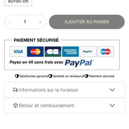
80×80 cm
quantité
AJOUTER AU PANIER
de
Tableau
islam
–
Sourate
Al-
sharh
Satisfaction garantie
Satisfait ou remboursé
Paiement sécurisé
Informations sur la livraison
Retour et remboursement