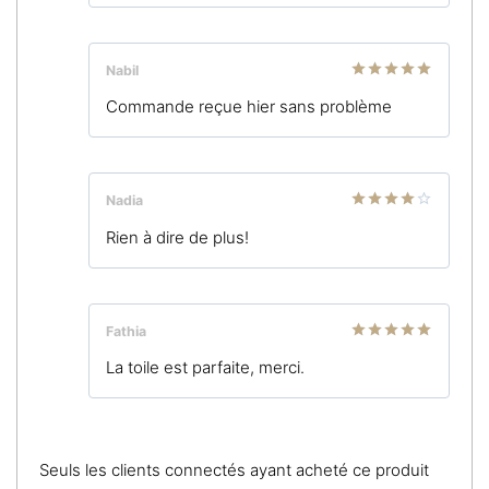
Nabil
Note
5
sur
Commande reçue hier sans problème
5
Nadia
Note
4
Rien à dire de plus!
sur 5
Fathia
Note
5
sur
La toile est parfaite, merci.
5
Seuls les clients connectés ayant acheté ce produit