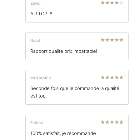
Ziyad
Note
4
AU TOP !!!
sur 5
Nabil
Note
5
sur
Rapport qualité prix imbattable!
5
MOHAMED
Note
5
sur
Seconde fois que je commande la qualité
5
est top.
Fatima
Note
5
sur
100% satisfait, je recommande
5