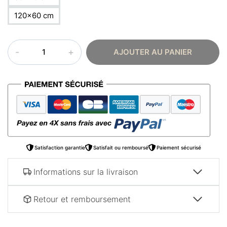
120×60 cm
quantité
AJOUTER AU PANIER
de
Tableau
oriental
–
Paysage
silhouette
Satisfaction garantie
Satisfait ou remboursé
Paiement sécurisé
Informations sur la livraison
Retour et remboursement