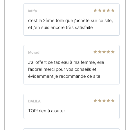
latifa
Note
5
sur
c’est la 2ème toile que j’achète sur ce site,
5
et j’en suis encore très satisfaite
Morad
Note
5
sur
J’ai offert ce tableau à ma femme, elle
5
l’adore! merci pour vos conseils et
évidemment je recommande ce site.
DALILA
Note
5
sur
TOP! rien à ajouter
5