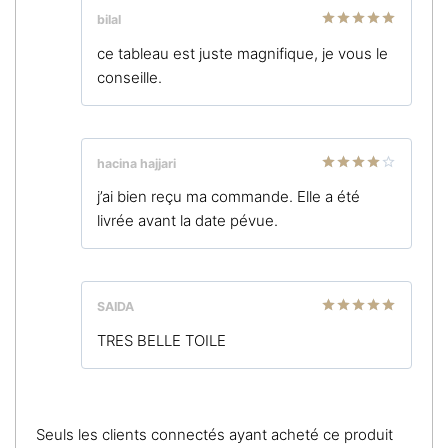
bilal
Note
5
sur
ce tableau est juste magnifique, je vous le
5
conseille.
hacina hajjari
Note
4
j’ai bien reçu ma commande. Elle a été
sur 5
livrée avant la date pévue.
SAIDA
Note
5
sur
TRES BELLE TOILE
5
Seuls les clients connectés ayant acheté ce produit