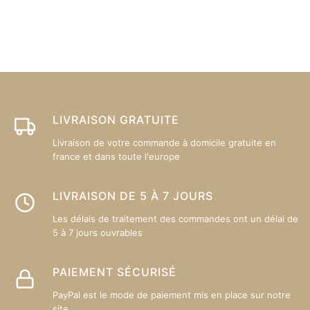
plusieurs
pl
variations.
va
Les
L
options
op
peuvent
p
être
êt
choisies
ch
sur
su
LIVRAISON GRATUITE
la
la
Livraison de votre commande à domicile gratuite en
page
p
france et dans toute l'europe
du
d
produit
pr
LIVRAISON DE 5 À 7 JOURS
Les délais de traitement des commandes ont un délai de
5 à 7 jours ouvrables
PAIEMENT SÉCURISÉ
PayPal est le mode de paiement mis en place sur notre
site.