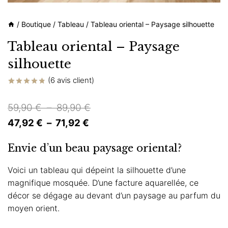
/
Boutique
/
Tableau
/
Tableau oriental – Paysage silhouette
Tableau oriental – Paysage
silhouette
(
6
avis client)
Noté
6
4.83
sur 5 basé
Plage
59,90
€
–
89,90
€
sur
notations
Plage
de
47,92
€
–
71,92
€
client
de
prix :
Envie d’un beau paysage oriental?
prix :
59,90 €
47,92 €
à
Voici un tableau qui dépeint la silhouette d’une
magnifique mosquée. D’une facture aquarellée, ce
à
89,90 €
décor se dégage au devant d’un paysage au parfum du
71,92 €
moyen orient.